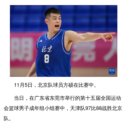
11月5日，北京队球员方硕在比赛中。
当日，在广东省东莞市举行的第十五届全国运动
会篮球男子成年组小组赛中，天津队97比88战胜北京
队。