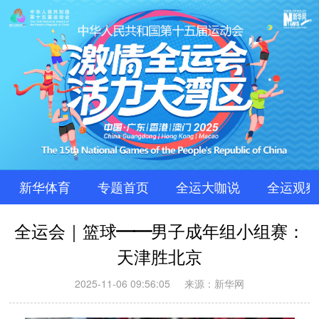
新华体育
专题首页
全运大咖说
全运观察
全运会｜篮球——男子成年组小组赛：
天津胜北京
2025-11-06 09:56:05
来源：新华网