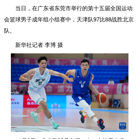
当日，在广东省东莞市举行的第十五届全国运动
会篮球男子成年组小组赛中，天津队97比88战胜北京
队。
新华社记者 李博 摄