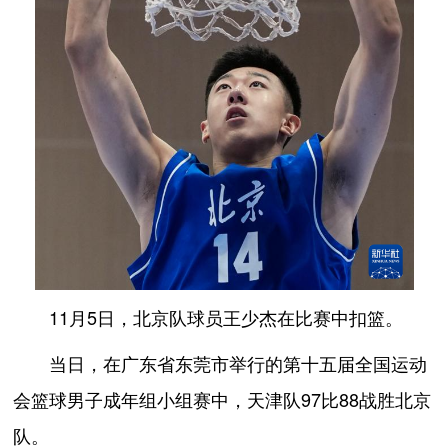
11月5日，北京队球员王少杰在比赛中扣篮。
当日，在广东省东莞市举行的第十五届全国运动
会篮球男子成年组小组赛中，天津队97比88战胜北京
队。