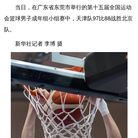
当日，在广东省东莞市举行的第十五届全国运动
会篮球男子成年组小组赛中，天津队97比88战胜北京
队。
新华社记者 李博 摄