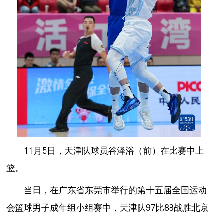
11月5日，天津队球员谷泽浴（前）在比赛中上
篮。
当日，在广东省东莞市举行的第十五届全国运动
会篮球男子成年组小组赛中，天津队97比88战胜北京