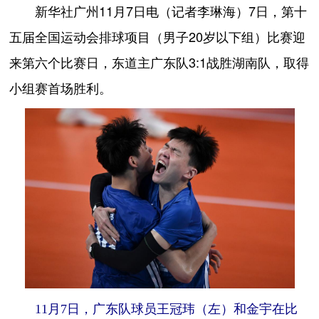
新华社广州11月7日电（记者李琳海）7日，第十
五届全国运动会排球项目（男子20岁以下组）比赛迎
来第六个比赛日，东道主广东队3:1战胜湖南队，取得
小组赛首场胜利。
11月7日，广东队球员王冠玮（左）和金宇在比