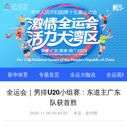
新华体育
专题首页
全运大咖说
全运观察
全运会｜男排U20小组赛：东道主广东
队获首胜
2025-11-08 00:43:53
来源：新华网