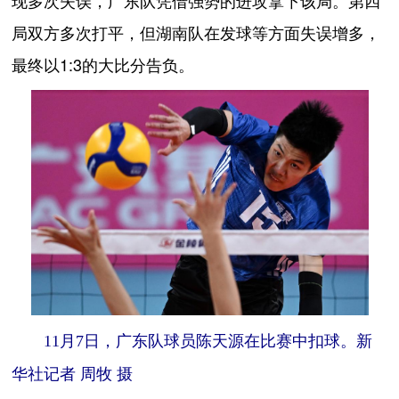
现多次失误，广东队凭借强势的进攻拿下该局。第四
局双方多次打平，但湖南队在发球等方面失误增多，
最终以1:3的大比分告负。
11月7日，广东队球员陈天源在比赛中扣球。新
华社记者 周牧 摄