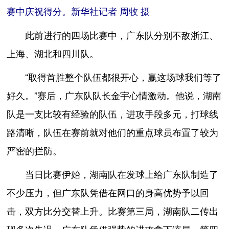
赛中庆祝得分。新华社记者 周牧 摄
此前进行的四场比赛中，广东队分别不敌浙江、
上海、湖北和四川队。
“取得首胜整个队伍都很开心，赢这场球我们等了
好久。”赛后，广东队队长金宇心情激动。他说，湖南
队是一支比较有经验的队伍，进攻手段多元，打球线
路清晰，队伍在赛前就对他们的重点球员布置了较为
严密的拦防。
当日比赛伊始，湖南队在发球上给广东队制造了
不少压力，但广东队凭借在网口的身高优势予以回
击，双方比分交替上升。比赛第三局，湖南队二传出