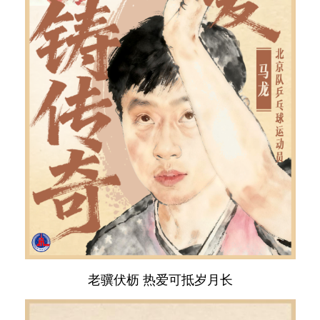
老骥伏枥 热爱可抵岁月长