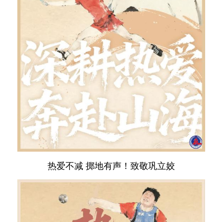
热爱不减 掷地有声！致敬巩立姣