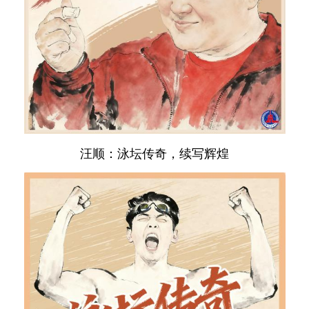
汪顺：泳坛传奇，续写辉煌