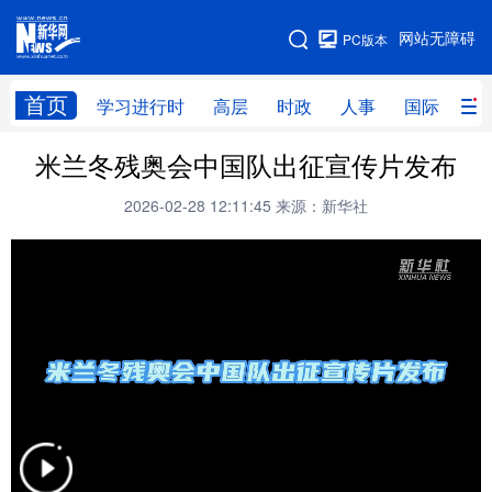
手机版
网站无障碍
PC版本
网站地图
首页
学习进行时
高层
时政
人事
国际
财
米兰冬残奥会中国队出征宣传片发布
学习进行时
高层
时政
人事
2026-02-28 12:11:45
来源：新华社
国际
财经
网评
港澳
台湾
思客智库
全球连线
教育
科技
科创
量子
体育
文化
书画
健康
军事
访谈
视频
图片
政务
法律
中央文件
金融
汽车
食品
人居
信息化
数字经济