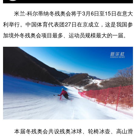
学术中国
乡村振兴
银龄
溯源中国
米兰-科尔蒂纳冬残奥会将于3月6日至15日在意大
利举行。中国体育代表团27日在京成立，这是我国参
城市
旅游
能源
会展
加境外冬残奥会项目最多、运动员规模最大的一届。
彩票
娱乐
时尚
悦读
公益
一带一路
亚太网
上市公司
文化产业
地方频道
北京
天津
河北
山西
辽宁
吉林
上海
江苏
浙江
安徽
福建
江西
本届冬残奥会共设残奥冰球、轮椅冰壶、高山滑