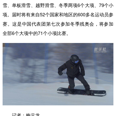
山东
河南
湖北
湖南
雪、单板滑雪、越野滑雪、冬季两项6个大项、79个小
广东
广西
海南
重庆
项。届时将有来自52个国家和地区的600多名运动员参
四川
贵州
云南
西藏
赛。这是中国代表团第七次参加冬季残奥会，将参加
全部6个大项中的71个小项比赛。
陕西
甘肃
青海
宁夏
新疆
内蒙古
黑龙江
多语种频道
English
Español
Français
عربى
Русский язык
日本語
한국어
Deutsch
Português
记者：梅元龙