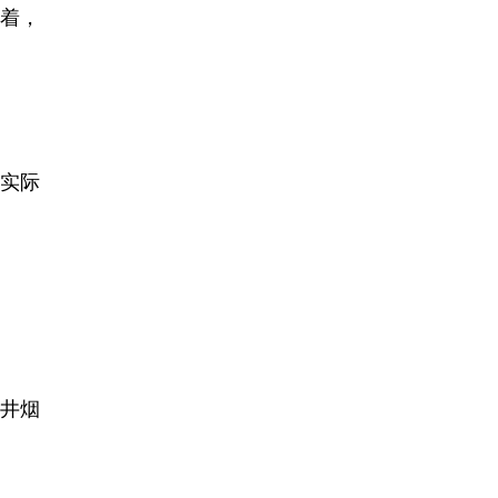
味着，
市实际
井烟