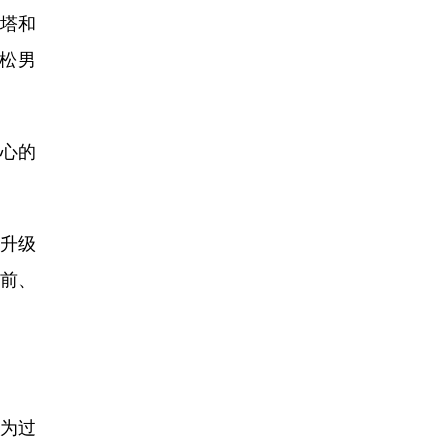
塔和
拉松男
心的
新升级
赛前、
为过