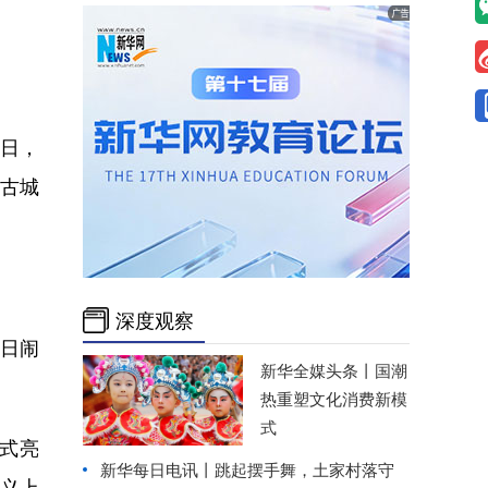
9日，
座古城
深度观察
日闹
新华全媒头条丨
国潮
热重塑文化消费新模
式
正式亮
新华每日电讯丨
跳起摆手舞，土家村落守
义上