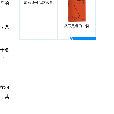
扬马的
故宫还可以这么看
，变
微不足道的一切
千名
”
在29
高，其