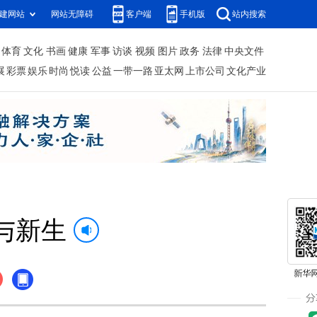
建网站
网站无障碍
客户端
手机版
站内搜索
体育
文化
书画
健康
军事
访谈
视频
图片
政务
法律
中央文件
展
彩票
娱乐
时尚
悦读
公益
一带一路
亚太网
上市公司
文化产业
与新生