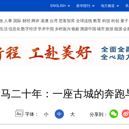
ENGLISH
新华报刊
地方频道
承
政
人事
国际
财经
网评
港澳
台湾
思客智库
全球连线
教育
科技
科创
量子
生活
信息化
数字经济
学术中国
乡村振兴
银龄
溯源中国
城市
旅游
能源
会
扬马二十年：一座古城的奔跑
字体：
小
中
大
分享到：