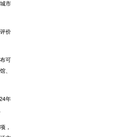
城市
评价
布可
场馆、
24年
。
选项，