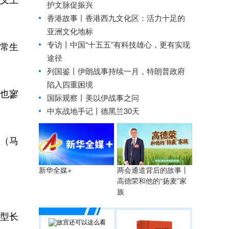
护文脉促振兴
香港故事丨
香港西九文化区：活力十足的
亚洲文化地标
专访丨中国“十五五”有科技雄心，更有实现
常生
途径
列国鉴丨伊朗战事持续一月，特朗普政府
陷入四重困境
也寥
国际观察丨
美以伊战事之问
中东战地手记丨德黑兰30天
它（马
两会通道背后的故事丨
新华全媒+
高德荣和他的“扬麦”家
族
大型长