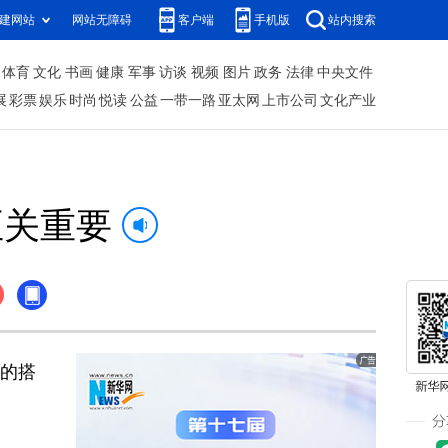
建网站
网站无障碍
客户端
手机版
站内搜索
体育
文化
书画
健康
军事
访谈
视频
图片
政务
法律
中央文件
展
彩票
娱乐
时尚
悦读
公益
一带一路
亚太网
上市公司
文化产业
至关重要
系的搭