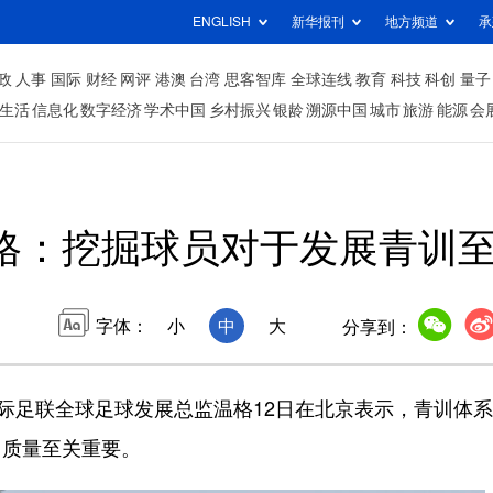
ENGLISH
新华报刊
地方频道
承
政
人事
国际
财经
网评
港澳
台湾
思客智库
全球连线
教育
科技
科创
量子
生活
信息化
数字经济
学术中国
乡村振兴
银龄
溯源中国
城市
旅游
能源
会
格：挖掘球员对于发展青训
字体：
小
中
大
分享到：
际足联全球足球发展总监温格12日在北京表示，青训体
训质量至关重要。