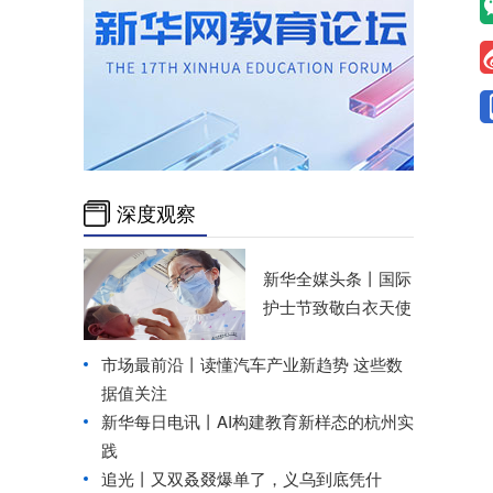
深度观察
新华全媒头条丨
国际
护士节致敬白衣天使
市场最前沿丨读懂汽车产业新趋势 这些数
据值关注
新华每日电讯丨
AI构建教育新样态的杭州实
践
追光丨
又双叒叕爆单了，义乌到底凭什