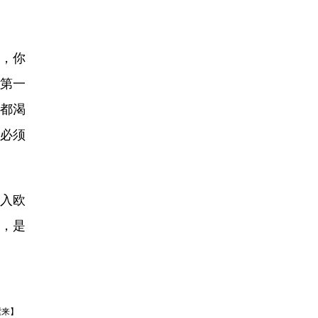
，你
当第一
都渴
必须
闯入欧
能，是
紫来】