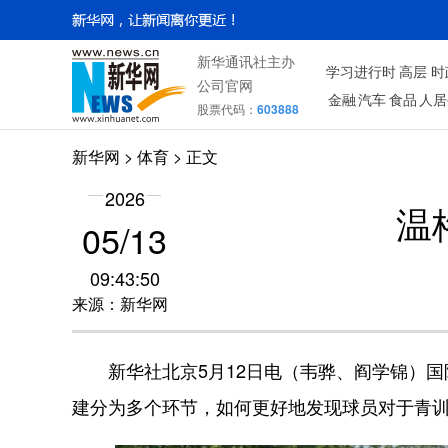
新华通讯社主办
学习进行时
高层
时
公司官网
金融
汽车
食品
人居
股票代码：
603888
新华网
>
体育
> 正文
2026
温
05/13
09:43:50
来源：新华网
新华社北京5月12日电（韦骅、阎学锦）国
建分为多个环节，如何更好地发现球员对于青