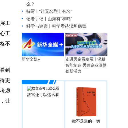
么？
特写丨“让无名烈士有名”
记者手记丨山海有“和鸣”
展工
科学与健康丨科学看待汉坦病毒
中心工
格不
走进民企看发展丨深耕
新华全媒+
智能制造 民营企业激荡
兴看到
创新活力
得更
考虑
故宫还可以这么看
，让
微不足道的一切