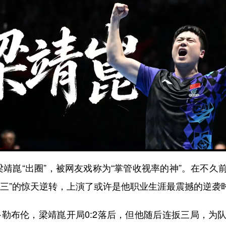
崑“出圈”，被网友戏称为“掌管收视率的神”。在不久
追三”的惊天逆转，上演了或许是他职业生涯最震撼的逆袭
布伦，梁靖崑开局0:2落后，但他随后连扳三局，为