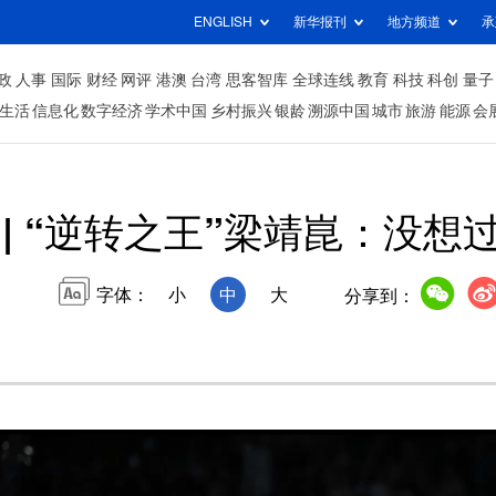
ENGLISH
新华报刊
地方频道
承
政
人事
国际
财经
网评
港澳
台湾
思客智库
全球连线
教育
科技
科创
量子
生活
信息化
数字经济
学术中国
乡村振兴
银龄
溯源中国
城市
旅游
能源
会
 | “逆转之王”梁靖崑：没
字体：
小
中
大
分享到：