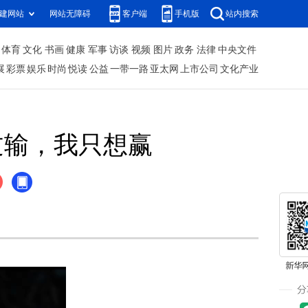
建网站
网站无障碍
客户端
手机版
站内搜索
体育
文化
书画
健康
军事
访谈
视频
图片
政务
法律
中央文件
展
彩票
娱乐
时尚
悦读
公益
一带一路
亚太网
上市公司
文化产业
想过输，我只想赢