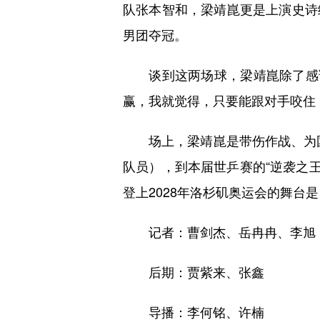
队张本智和，梁靖崑更是上演史诗
男团夺冠。
谈到这两场球，梁靖崑除了感谢自
赢，我就觉得，只要能跟对手咬住
场上，梁靖崑是带伤作战、为国争
队员），到本届世乒赛的“逆袭之王
登上2028年洛杉矶奥运会的舞台
记者：曹剑杰、岳冉冉、李旭
后期：贾紫来、张鑫
导播：李何铭、许楠