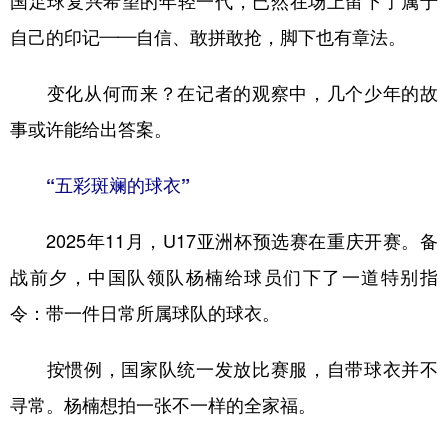
国足球复兴希望的年轻一代，已然在场上留下了属于
山东
河南
湖北
湖南
自己的印记——自信、敢拼敢抢，脚下也有章法。
广东
广西
海南
重庆
四川
贵州
云南
西藏
变化从何而来？在记者的观察中，几个少年的故
事或许能给出答案。
陕西
甘肃
青海
宁夏
新疆
内蒙古
黑龙江
“五彩斑斓的球衣”
2025年11月，U17亚洲杯预选赛在重庆开赛。备
多语种频道
战前夕，中国队领队杨楠给球员们下了一道特别指
English
Español
Français
عربى
令：带一件日常所属球队的球衣。
Русский язык
日本語
한국어
按惯例，国家队统一发放比赛服，自带球衣并不
Deutsch
Português
寻常。杨楠想拍一张不一样的全家福。