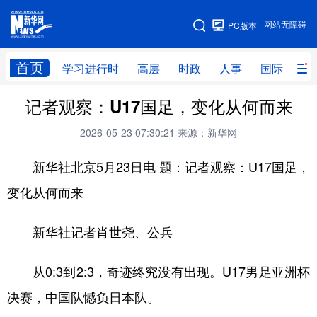
手机版
网站无障碍
PC版本
网站地图
首页
学习进行时
高层
时政
人事
国际
财
记者观察：U17国足，变化从何而来
学习进行时
高层
时政
人事
2026-05-23 07:30:21
来源：新华网
国际
财经
网评
港澳
新华社北京5月23日电 题：记者观察：U17国足，
台湾
思客智库
全球连线
教育
变化从何而来
科技
科创
量子
体育
文化
书画
健康
军事
新华社记者肖世尧、公兵
访谈
视频
图片
政务
从0:3到2:3，奇迹终究没有出现。U17男足亚洲杯
法律
中央文件
金融
汽车
决赛，中国队憾负日本队。
食品
人居
信息化
数字经济