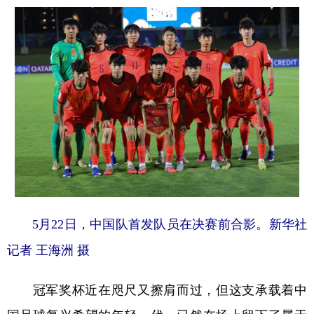
学术中国
乡村振兴
银龄
溯源中国
城市
旅游
能源
会展
彩票
娱乐
时尚
悦读
公益
一带一路
亚太网
上市公司
文化产业
地方频道
5月22日，中国队首发队员在决赛前合影。新华社
北京
天津
河北
山西
记者 王海洲 摄
辽宁
吉林
上海
江苏
浙江
安徽
福建
江西
冠军奖杯近在咫尺又擦肩而过，但这支承载着中