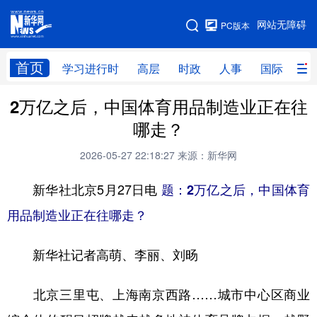
手机版
网站无障碍
PC版本
网站地图
首页
学习进行时
高层
时政
人事
国际
财
2万亿之后，中国体育用品制造业正在往
学习进行时
高层
时政
人事
哪走？
国际
财经
网评
港澳
2026-05-27 22:18:27
来源：新华网
台湾
思客智库
全球连线
教育
新华社北京5月27日电
题：2万亿之后，中国体育
科技
科创
量子
体育
用品制造业正在往哪走？
文化
书画
健康
军事
新华社记者高萌、李丽、刘旸
访谈
视频
图片
政务
法律
中央文件
金融
汽车
北京三里屯、上海南京西路……城市中心区商业
食品
人居
信息化
数字经济