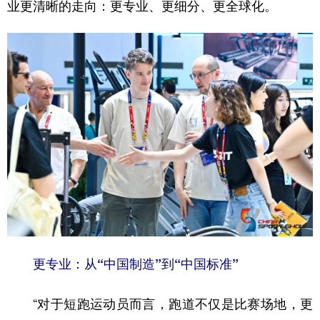
山东
河南
湖北
湖南
业更清晰的走向：更专业、更细分、更全球化。
广东
广西
海南
重庆
四川
贵州
云南
西藏
陕西
甘肃
青海
宁夏
新疆
内蒙古
黑龙江
多语种频道
English
Español
Français
عربى
Русский язык
日本語
한국어
更专业：从“中国制造”到“中国标准”
Deutsch
Português
“对于短跑运动员而言，跑道不仅是比赛场地，更