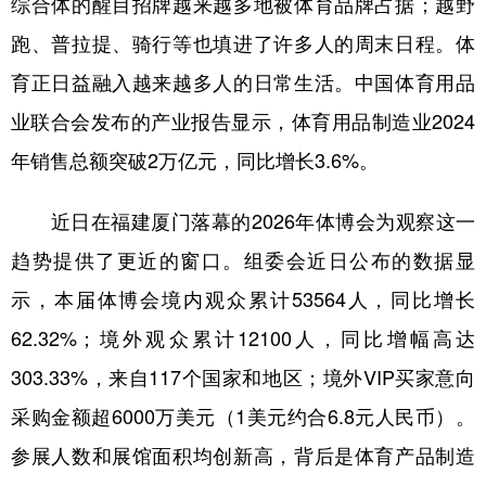
综合体的醒目招牌越来越多地被体育品牌占据；越野
跑、普拉提、骑行等也填进了许多人的周末日程。体
学术中国
乡村振兴
银龄
溯源中国
育正日益融入越来越多人的日常生活。中国体育用品
城市
旅游
能源
会展
业联合会发布的产业报告显示，体育用品制造业2024
彩票
娱乐
时尚
悦读
年销售总额突破2万亿元，同比增长3.6%。
公益
一带一路
亚太网
上市公司
近日在福建厦门落幕的2026年体博会为观察这一
文化产业
趋势提供了更近的窗口。组委会近日公布的数据显
示，本届体博会境内观众累计53564人，同比增长
地方频道
62.32%；境外观众累计12100人，同比增幅高达
北京
天津
河北
山西
303.33%，来自117个国家和地区；境外VIP买家意向
辽宁
吉林
上海
江苏
采购金额超6000万美元（1美元约合6.8元人民币）。
浙江
安徽
福建
江西
参展人数和展馆面积均创新高，背后是体育产品制造