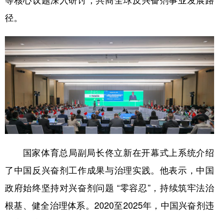
等核心议题深入研讨，共商全球反兴奋剂事业发展路
径。
学术中国
乡村振兴
银龄
溯源中国
城市
旅游
能源
会展
彩票
娱乐
时尚
悦读
公益
一带一路
亚太网
上市公司
文化产业
地方频道
国家体育总局副局长佟立新在开幕式上系统介绍
北京
天津
河北
山西
了中国反兴奋剂工作成果与治理实践。他表示，中国
辽宁
吉林
上海
江苏
政府始终坚持对兴奋剂问题 “零容忍”，持续筑牢法治
浙江
安徽
福建
江西
根基、健全治理体系。2020至2025年，中国兴奋剂违