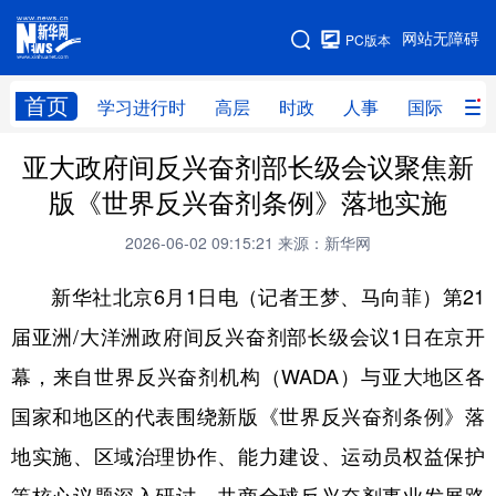
手机版
网站无障碍
PC版本
网站地图
首页
学习进行时
高层
时政
人事
国际
财
亚大政府间反兴奋剂部长级会议聚焦新
学习进行时
高层
时政
人事
版《世界反兴奋剂条例》落地实施
国际
财经
网评
港澳
2026-06-02 09:15:21
来源：新华网
台湾
思客智库
全球连线
教育
新华社北京6月1日电（记者王梦、马向菲）第21
科技
科创
量子
体育
届亚洲/大洋洲政府间反兴奋剂部长级会议1日在京开
文化
书画
健康
军事
幕，来自世界反兴奋剂机构（WADA）与亚大地区各
访谈
视频
图片
政务
国家和地区的代表围绕新版《世界反兴奋剂条例》落
法律
中央文件
金融
汽车
地实施、区域治理协作、能力建设、运动员权益保护
食品
人居
信息化
数字经济