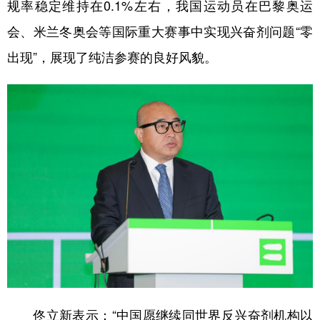
山东
河南
湖北
湖南
规率稳定维持在0.1%左右，我国运动员在巴黎奥运
会、米兰冬奥会等国际重大赛事中实现兴奋剂问题“零
广东
广西
海南
重庆
出现”，展现了纯洁参赛的良好风貌。
四川
贵州
云南
西藏
陕西
甘肃
青海
宁夏
新疆
内蒙古
黑龙江
多语种频道
English
Español
Français
عربى
Русский язык
日本語
한국어
Deutsch
Português
佟立新表示：“中国愿继续同世界反兴奋剂机构以