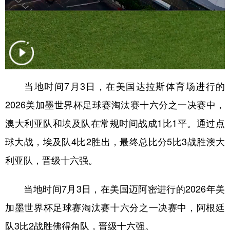
山东
河南
湖北
湖南
广东
广西
海南
重庆
四川
贵州
云南
西藏
陕西
甘肃
青海
宁夏
当地时间7月3日，在美国达拉斯体育场进行的
新疆
内蒙古
黑龙江
2026美加墨世界杯足球赛淘汰赛十六分之一决赛中，
澳大利亚队和埃及队在常规时间战成1比1平。通过点
多语种频道
球大战，埃及队4比2胜出，最终总比分5比3战胜澳大
English
Español
Français
عربى
利亚队，晋级十六强。
Русский язык
日本語
한국어
当地时间7月3日，在美国迈阿密进行的2026年美
Deutsch
Português
加墨世界杯足球赛淘汰赛十六分之一决赛中，阿根廷
队3比2战胜佛得角队，晋级十六强。