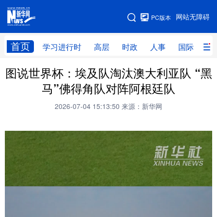
手机版
网站无障碍
PC版本
网站地图
首页
学习进行时
高层
时政
人事
国际
财
图说世界杯：埃及队淘汰澳大利亚队 “黑
学习进行时
高层
时政
人事
马”佛得角队对阵阿根廷队
国际
财经
网评
港澳
2026-07-04 15:13:50
来源：新华网
台湾
思客智库
全球连线
教育
科技
科创
量子
体育
文化
书画
健康
军事
访谈
视频
图片
政务
法律
中央文件
金融
汽车
食品
人居
信息化
数字经济