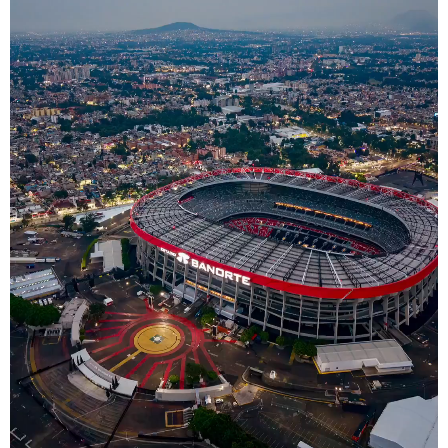
学术中国
乡村振兴
银龄
溯源中国
城市
旅游
能源
会展
彩票
娱乐
时尚
悦读
公益
一带一路
亚太网
上市公司
文化产业
地方频道
北京
天津
河北
山西
辽宁
吉林
上海
江苏
浙江
安徽
福建
江西