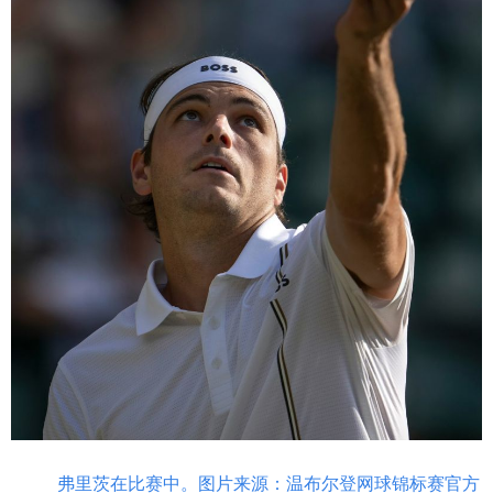
山东
河南
湖北
湖南
广东
广西
海南
重庆
四川
贵州
云南
西藏
陕西
甘肃
青海
宁夏
新疆
内蒙古
黑龙江
多语种频道
English
Español
Français
عربى
Русский язык
日本語
한국어
Deutsch
Português
弗里茨在比赛中。图片来源：温布尔登网球锦标赛官方