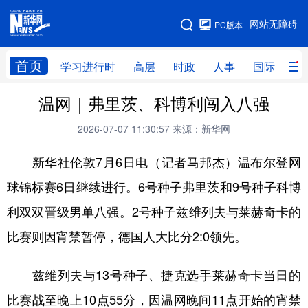
手机版
网站无障碍
PC版本
网站地图
首页
学习进行时
高层
时政
人事
国际
财
温网｜弗里茨、科博利闯入八强
学习进行时
高层
时政
人事
2026-07-07 11:30:57
来源：新华网
国际
财经
网评
港澳
新华社伦敦7月6日电（记者马邦杰）温布尔登网
台湾
思客智库
全球连线
教育
球锦标赛6日继续进行。6号种子弗里茨和9号种子科博
科技
科创
量子
体育
利双双晋级男单八强。2号种子兹维列夫与莱赫奇卡的
文化
书画
健康
军事
比赛则因宵禁暂停，德国人大比分2:0领先。
访谈
视频
图片
政务
兹维列夫与13号种子、捷克选手莱赫奇卡当日的
法律
中央文件
金融
汽车
比赛战至晚上10点55分，因温网晚间11点开始的宵禁
食品
人居
信息化
数字经济