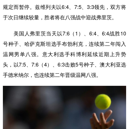
规定而暂停。兹维列夫以6:4、7:5、3:3领先，双方将
学术中国
乡村振兴
银龄
溯源中国
于次日继续较量，胜者将在八强战中迎战弗里茨。
城市
旅游
能源
会展
美国人弗里茨当天以7:6（1）、6:4、6:4战胜10
彩票
娱乐
时尚
悦读
号种子、哈萨克斯坦选手布勃利克，连续第二年闯入
公益
一带一路
亚太网
上市公司
温网男单八强。意大利选手科博利延续近期上升势
文化产业
头，以7:5、7:6（4）、6:3击败5号种子、澳大利亚选
手德米纳尔，也连续第二年晋级温网八强。
地方频道
北京
天津
河北
山西
辽宁
吉林
上海
江苏
浙江
安徽
福建
江西