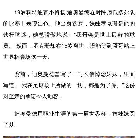
19岁科特迪瓦小将扬·迪奥曼德在对阵厄瓜多尔队
学术中国
乡村振兴
银龄
溯源中国
的比赛中表现出色。他出身贫寒，妹妹罗克珊是他的
城市
旅游
能源
会展
铁杆球迷，她总骄傲地说：“我哥会是世上最好的球
彩票
娱乐
时尚
悦读
员。”然而，罗克珊却在15岁离世，没能等到哥哥站上
公益
一带一路
亚太网
上市公司
世界杯赛场这一天。
文化产业
赛前，迪奥曼德曾写了一封长信悼念妹妹，里面
写道：“我在足球场上所做的一切，都是为了你。”这份
地方频道
对至亲的承诺令人动容。
北京
天津
河北
山西
迪奥曼德用职业生涯的第一届世界杯，替妹妹圆
辽宁
吉林
上海
江苏
了梦。
浙江
安徽
福建
江西