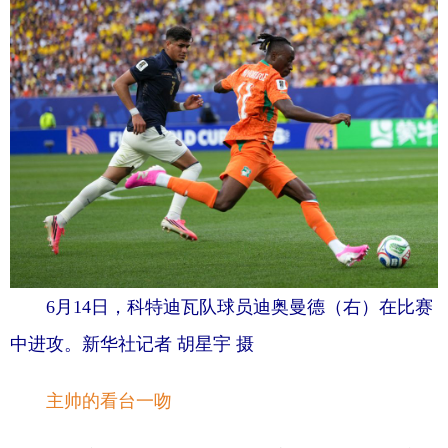
山东
河南
湖北
湖南
广东
广西
海南
重庆
四川
贵州
云南
西藏
陕西
甘肃
青海
宁夏
新疆
内蒙古
黑龙江
多语种频道
English
Español
Français
عربى
6月14日，科特迪瓦队球员迪奥曼德（右）在比赛
Русский язык
日本語
한국어
中进攻。新华社记者 胡星宇 摄
Deutsch
Português
主帅的看台一吻