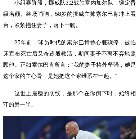
小组赛阶段，挪威队3:2战胜塞内加尔队，锁定晋
级名额。终场哨响，58岁的挪威主帅索尔巴肯冲上看
台，紧紧抱住妻子，落下一吻。
25年前，球员时代的索尔巴肯曾心脏骤停，被临
床宣布死亡后又奇迹般救活，期间妻子不离不弃地照
顾他。正如索尔巴肯所言：“我的妻子格外坚强，她是
这个家的主心骨，是她把这个家维系在一起。”
这世上最稳的防线，是那个在你倒下时，始终相
守的另一半。