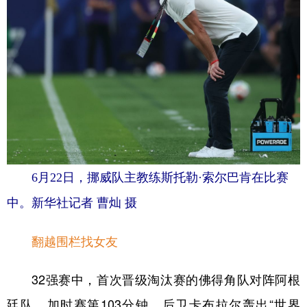
6月22日，挪威队主教练斯托勒·索尔巴肯在比赛
中。新华社记者 曹灿 摄
翻越围栏找女友
32强赛中，首次晋级淘汰赛的佛得角队对阵阿根
廷队。加时赛第103分钟，后卫卡布拉尔轰出“世界