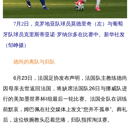
7月2日，克罗地亚队球员莫德里奇（左）与葡萄
牙队球员克里斯蒂亚诺·罗纳尔多在比赛中。新华社发
（邹峥摄）
德尚的离队与归队
6月23日，法国足协发布声明，法国队主教练德尚
因母亲去世返回法国，将缺席法国队26日与挪威队进
行的美加墨世界杯I组最后一轮比赛。法国全队在训练
前默哀，姆巴佩在社交媒体上发文“您并不孤单”。葬礼
后，这位铁腕教头忍着悲痛，归队指挥淘汰赛。