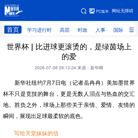
手机版
网站无障碍
PC版本
网站地图
首页
学习进行时
高层
时政
人事
国际
财
世界杯 | 比进球更滚烫的，是绿茵场上
学习进行时
高层
时政
人事
的爱
国际
财经
网评
港澳
2026-07-08 09:13:24
来源：新华网
台湾
思客智库
全球连线
教育
新华社纽约7月7日电（记者岳冉冉）美加墨世界
科技
科创
量子
体育
杯不只是竞技的舞台，更是无数人泪点与热血的交汇
文化
书画
健康
军事
地。胜负之外，球场上那些关于亲情、爱情、友情的
访谈
视频
图片
政务
瞬间，展现出足球最柔软的底色。
法律
中央文件
金融
汽车
写给天堂妹妹的信
食品
人居
信息化
数字经济