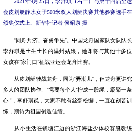
2021年9月25日
，李舒琪（右一）与第十四届全运
山东
河南
湖北
湖南
会皮划艇静水女子500米双人划艇决赛其他参赛选手在
广东
广西
海南
重庆
颁奖仪式上。
新华社记者 侯昭康 摄
四川
贵州
云南
西藏
“同舟共济、奋勇争先”。中国龙舟国家队女队队长
陕西
甘肃
青海
宁夏
李舒琪是土生土长的温州姑娘，她即将与其他十多位
新疆
内蒙古
黑龙江
女孩在“家门口”征战亚运会龙舟比赛。
多语种频道
从皮划艇转战龙舟，同为“弄潮儿”，但龙舟更讲究
多人的团队协作。“需要每个人‘拧成一股绳，凝聚一条
English
Español
Français
عربى
心’”，李舒琪说，大家不敢有丝毫松懈，一直在刻苦训
Русский язык
日本語
한국어
练，期待为祖国创造佳绩。
Deutsch
Português
从小生活在钱塘江边的浙江海盐少体校赛艇教练