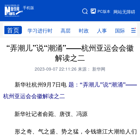
手机版
手机版
PC版本
网站无障碍
网站地图
首页
学习进行时
高层
时政
人事
国际
财
“弄潮儿”说“潮涌”——杭州亚运会会徽
学习进行时
高层
时政
人事
解读之二
国际
财经
网评
港澳
2023-09-07 22:11:26
来源： 新华网
台湾
思客智库
全球连线
教育
新华社杭州9月7日电
题：“弄潮儿”说“潮涌”
——
科技
科创
量子
体育
杭州亚运会会徽解读之二
文化
书画
健康
军事
新华社记者俞菀、唐弢、冯源
访谈
视频
图片
政务
法律
中央文件
金融
汽车
形之奇、气之盛、势之猛，令钱塘江大潮给人们
食品
人居
信息化
数字经济