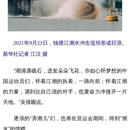
2021年
9月23日，钱塘江潮水冲击堤坝形成巨浪。
新华社记者 江汉 摄
“潮涌遇礁石，迸发朵朵飞花，亦如心怀梦想的中
国运动员们，怀着江潮的执着，一路向前；怀着江潮
的力量，遇到比自己强的对手，也要奋力冲撞开一片
天地。”吴倩颖说。
逐浪的“弄潮儿”们，也将在亚运会期间，得到“潮
水”的馈赠。