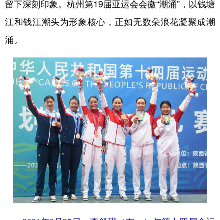
留下深刻印象。杭州第19届亚运会会徽“潮涌”，以钱塘
学术中国
乡村振兴
银龄
溯源中国
江和钱江潮头为形象核心，正如无数朵浪花凝聚成潮
涌。
城市
旅游
能源
会展
彩票
娱乐
时尚
悦读
公益
一带一路
亚太网
上市公司
文化产业
地方频道
北京
天津
河北
山西
辽宁
吉林
上海
江苏
浙江
安徽
福建
江西