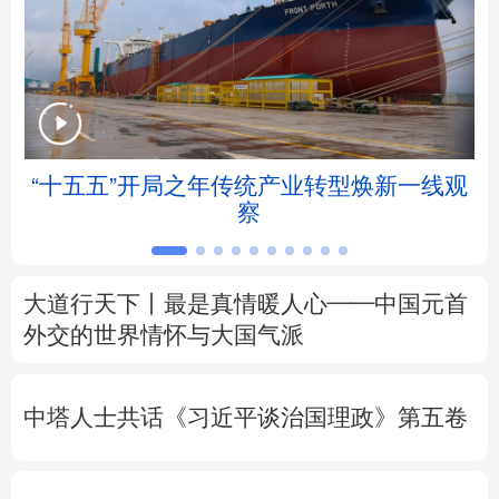
北京
天津
河北
山西
辽宁
吉林
上海
江苏
浙江
安徽
福建
江西
“十五五”开局之年传统产业转型焕新一线观
察
山东
河南
湖北
湖南
广东
广西
海南
重庆
大道行天下丨最是真情暖人心——中国元首
四川
贵州
云南
西藏
外交的
世界
情怀与大国气派
陕西
甘肃
青海
宁夏
中塔人士共话《习近平谈治国理政》第五卷
新疆
内蒙古
黑龙江