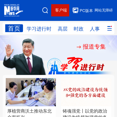
客户端
网站无障碍
PC版本
首页
网站地图
学习进行时
高层
时政
人事
国际
报道专集
学习进行时
高层
时政
人事
国际
财经
网评
港澳
台湾
思客智库
全球连线
教育
科技
科创
量子
体育
文化
书画
健康
军事
厚植营商沃土推动东北
铸魂强党丨以党的政治
访谈
视频
图片
政务