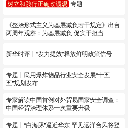
树立和践行正确政绩观
专题
多语种频道
《整治形式主义为基层减负若干规定》出台
English
Español
Français
عربى
两周年
观察
：为基层减负 促实干担当
Русский язык
日本語
한국어
新华时评丨“发力提效”释放鲜明政策信号
Deutsch
Português
专题丨
民用爆炸物品行业安全发展“十五
五”规划发布
专家解读中国首例对外贸易国家安全调查：
中国经贸治理体系一次重要升级
专题丨
“白海豚”逼近华东 罕见远洋台风将登