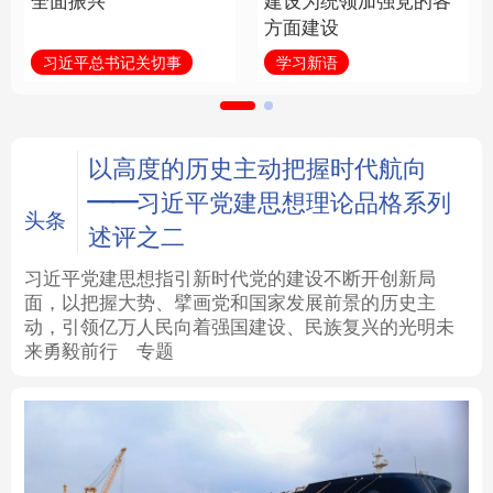
全面振兴
建设为统领加强党的各
方面建设
法律
中央文件
金融
汽车
习近平总书记关切事
学习新语
食品
人居
信息化
数字经济
学术中国
乡村振兴
银龄
溯源中国
以高度的历史主动把握时代航向
——习近平党建思想理论品格系列
城市
旅游
能源
会展
头条
述评之二
彩票
娱乐
时尚
悦读
习近平党建思想指引新时代党的建设不断开创新局
面，以把握大势、擘画党和国家发展前景的历史主
动，引领亿万人民向着强国建设、民族复兴的光明未
公益
一带一路
亚太网
上市公司
来勇毅前行
专题
文化产业
地方频道