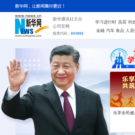
新华通讯社主办
学习进行时
高层
时
公司官网
金融
汽车
食品
人居
股票代码：
603888
乐享全民健