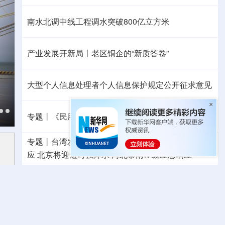
南水北调中线工程调水突破800亿立方米
产业发展开新局丨
老区铜企的“新质答卷”
大型个人信息处理者个人信息保护规定公开征求意见
专题丨
《民用航空发展“十五五”规划》印发
专题丨
台湾发布“白海豚”海上警报
浙江防台风Ⅲ级响
应
北京将迎短时强降水
河北暴雨Ⅳ级应急响应
“声动”二十四节气·立秋
哪些地方依然高温持续？
国防部：中国军队坚决反制任何闹海挑衅图谋