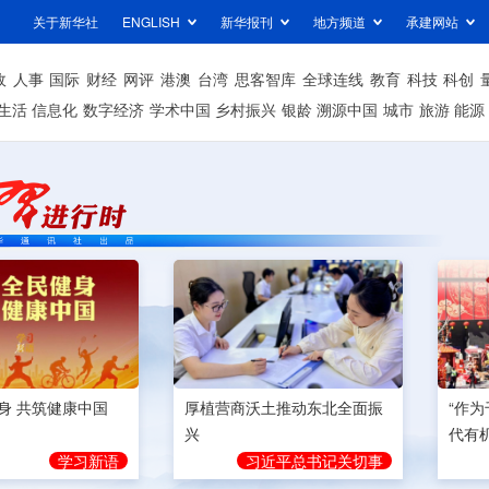
关于新华社
ENGLISH
新华报刊
地方频道
承建网站
政
人事
国际
财经
网评
港澳
台湾
思客智库
全球连线
教育
科技
科创
生活
信息化
数字经济
学术中国
乡村振兴
银龄
溯源中国
城市
旅游
能源
身 共筑健康中国
厚植营商沃土推动东北全面振
“作
兴
代有
学习新语
习近平总书记关切事