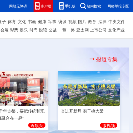
网站无障碍
客户端
手机版
站内搜索
网络举报专区
量子
体育
文化
书画
健康
军事
访谈
视频
图片
政务
法律
中央文件
会展
彩票
娱乐
时尚
悦读
公益
一带一路
亚太网
上市公司
文化产业
报道专集
奋进开新局 实干挑大梁
为千年古都，要把传统和现
机融合在一起”
微视频
近镜头