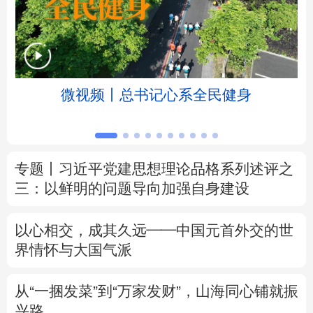
北京
天津
河北
山西
辽宁
吉林
上海
江苏
微视频丨总书记心系全民健身
浙江
安徽
福建
江西
山东
河南
湖北
湖南
专题丨
习近平党建思想理论品格系列述评之
广东
广西
海南
重庆
三：以鲜明的问题导向加强自身建设
四川
贵州
云南
西藏
以心相交，成其久远——中国元首外交的世
陕西
甘肃
青海
宁夏
界情怀与大国气派
新疆
内蒙古
黑龙江
从“一捆发菜”到“万家发财”，山海同心铺就振
兴路