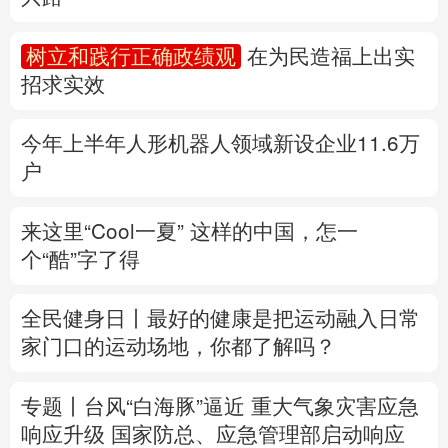
多语种频道
树立和践行正确政绩观
在为民造福上出实
招求实效
English
Español
Français
عربى
Русский язык
日本語
한국어
今年上半年人形机器人领域新设企业11.6万
户
Deutsch
Português
来这里“Cool一夏”
这样的中国，怎一
个“酷”字了得
全民健身日丨
最好的健康是把运动融入日常
家门口的运动场地，你都了解吗？
专题丨
台风“白海豚”逼近 重大气象灾害应急
响应升级
国家防总、应急管理部启动响应