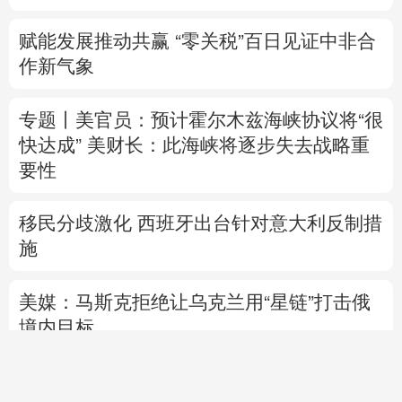
赋能发展推动共赢 “零关税”百日见证中非合
作新气象
专题丨
美官员：预计霍尔木兹海峡协议将“很
快达成”
美财长：此海峡将逐步失去战略重
要性
移民分歧激化 西班牙出台针对意大利反制措
施
美媒：马斯克拒绝让乌克兰用“星链”打击俄
境内目标
直播中