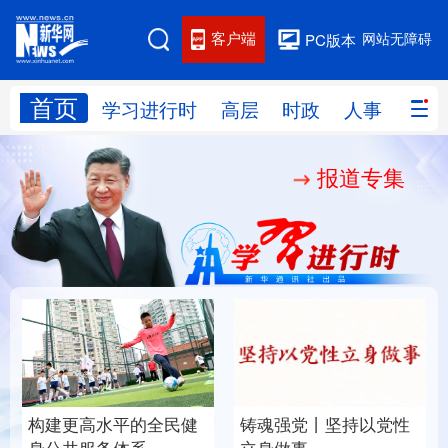
客户端
网站无障碍
PC版本
首页
网站地图
学习进行时
高层
时政
人事
国际
报道专集
学习进行时
高层
时政
人事
国际
财经
网评
港澳
台湾
思客智库
全球连线
教育
科技
科创
量子
体育
文化
书画
健康
军事
构建更高水平的全民健
铸魂强党丨坚持以党性
访谈
视频
图片
政务