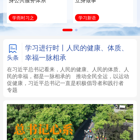
身公共服务体系
立身做事
法律
中央文件
金融
汽车
学而时习之
学习新语
食品
人居
信息化
数字经济
学术中国
乡村振兴
银龄
溯源中国
学习进行时丨人民的健康、体质、
幸福一脉相承
头条
城市
旅游
能源
会展
在习近平总书记看来，人民的健康、人民的体质、人
民的幸福，都是一脉相承的
推动全民全运，以运动
彩票
娱乐
时尚
悦读
促健康，习近平总书记一直是积极倡导者和践行者
专题
公益
一带一路
亚太网
上市公司
文化产业
地方频道