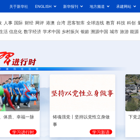
关于新华社
ENGLISH
新华报刊
地方频道
承建网站
政
人事
国际
财经
网评
港澳
台湾
思客智库
全球连线
教育
科技
科创
生活
信息化
数字经济
学术中国
乡村振兴
银龄
溯源中国
城市
旅游
能源
、体质、幸福一脉
铸魂强党丨坚持以党性立身做
下党
事
学习进行时
学习新语