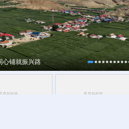
村酒博会
海同心铺就振兴路
青海丨带你去青藏高原
活力中国调研行丨
安徽的定力与活