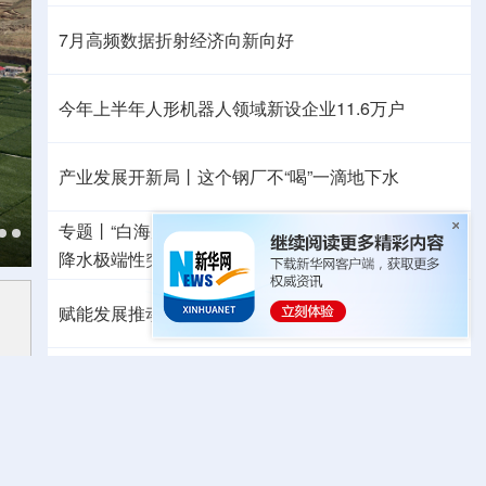
7月高频数据折射经济向新向好
今年上半年人形机器人领域新设企业11.6万户
产业发展开新局丨
这个钢厂不“喝”一滴地下水
专题丨
“白海豚”路径为何多变
“闭眼”等于风险降低？
降水极端性突出
浙江洪水防御Ⅲ级应急响应
赋能发展推动共赢 “零关税”百日见证中非合作新气象
外媒：高效的中国制造业让全球受益
日本2027财年防卫预算申请额创新高
力