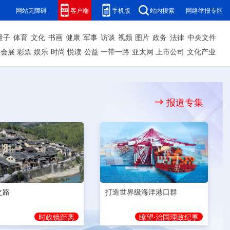
网站无障碍
客户端
手机版
站内搜索
网络举报专区
量子
体育
文化
书画
健康
军事
访谈
视频
图片
政务
法律
中央文件
会展
彩票
娱乐
时尚
悦读
公益
一带一路
亚太网
上市公司
文化产业
报道专集
之路
打造世界级海洋港口群
时政镜距离
瞭望·治国理政纪事