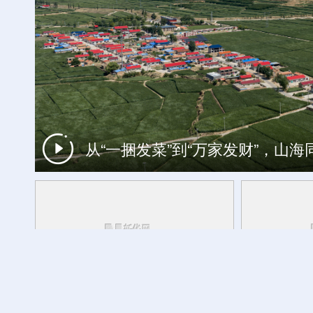
杏花深处清香来 相约2026杏花
从“一捆发菜”到“万家发财”，山
中国经济面面观丨向善而行：人工智
央秀白玛说