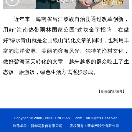
学术中国
乡村振兴
银龄
溯源中国
近年来，海南省昌江黎族自治县通过改革创新，
城市
旅游
能源
会展
用好“海南热带雨林国家公园”这块金字招牌，在做
彩票
娱乐
时尚
悦读
好“绿水青山就是金山银山”转化文章的同时，也利用丰
公益
一带一路
亚太网
上市公司
富的海洋资源、美丽的滨海风光、独特的渔村文化，
做好碧海蓝天转化的文章。越来越多的群众吃上了生
文化产业
态饭、旅游饭，绿色生活方式逐步形成。
地方频道
【责任编辑:徐可】
北京
天津
河北
山西
辽宁
吉林
上海
江苏
Copyright © 2000 - 2026 XINHUANET.com All Rights Reserved.
浙江
安徽
福建
江西
制作单位：新华网股份有限公司 版权所有：新华网股份有限公司