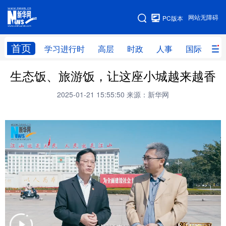
手机版
网站无障碍
PC版本
网站地图
首页
学习进行时
高层
时政
人事
国际
财
生态饭、旅游饭，让这座小城越来越香
学习进行时
高层
时政
人事
2025-01-21 15:55:50
来源：新华网
国际
财经
网评
港澳
台湾
思客智库
全球连线
教育
科技
科创
量子
体育
文化
书画
健康
军事
访谈
视频
图片
政务
法律
中央文件
金融
汽车
食品
人居
信息化
数字经济