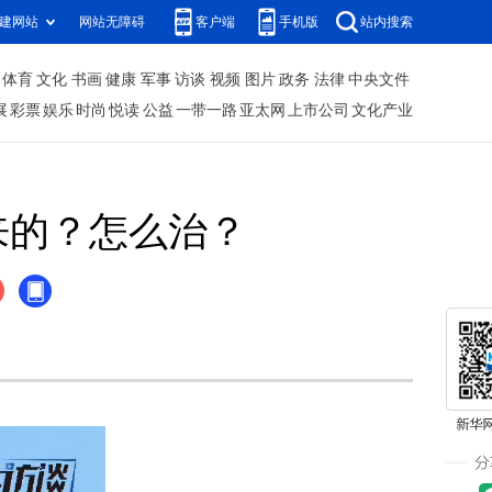
建网站
网站无障碍
客户端
手机版
站内搜索
体育
文化
书画
健康
军事
访谈
视频
图片
政务
法律
中央文件
展
彩票
娱乐
时尚
悦读
公益
一带一路
亚太网
上市公司
文化产业
来的？怎么治？