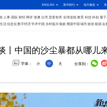
ENGLISH
新华报刊
地方频道
承
政
人事
国际
财经
网评
港澳
台湾
思客智库
全球连线
教育
科技
科创
量子
生活
信息化
数字经济
学术中国
乡村振兴
银龄
溯源中国
城市
旅游
能源
会
谈丨中国的沙尘暴都从哪儿
字体：
小
中
大
分享到：