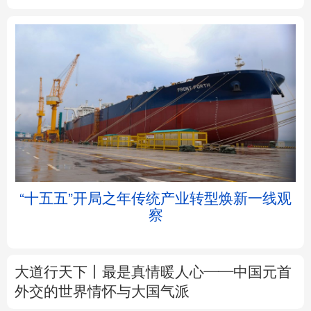
北京
天津
河北
山西
辽宁
吉林
上海
江苏
浙江
安徽
福建
江西
“十五五”开局之年传统产业转型焕新一线观
察
山东
河南
湖北
湖南
广东
广西
海南
重庆
大道行天下丨最是真情暖人心——中国元首
四川
贵州
云南
西藏
外交的
世界
情怀与大国气派
陕西
甘肃
青海
宁夏
中塔人士共话《习近平谈治国理政》第五卷
新疆
内蒙古
黑龙江