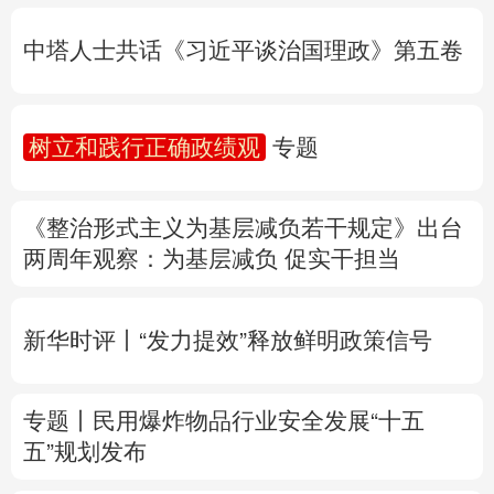
树立和践行正确政绩观
专题
多语种频道
《整治形式主义为基层减负若干规定》出台
English
Español
Français
عربى
两周年
观察
：为基层减负 促实干担当
Русский язык
日本語
한국어
新华时评丨“发力提效”释放鲜明政策信号
Deutsch
Português
专题丨
民用爆炸物品行业安全发展“十五
五”规划发布
专家解读中国首例对外贸易国家安全调查：
中国经贸治理体系一次重要升级
专题丨
“白海豚”逼近华东 罕见远洋台风将登