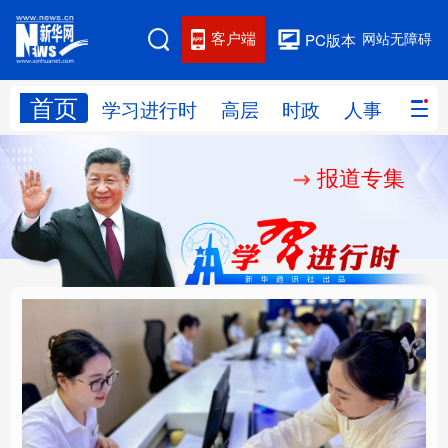
客户端
网站无障碍
PC版本
首页
网站地图
学习进行时
高层
时政
人事
国际
报道专集
学习进行时
高层
时政
人事
国际
财经
网评
港澳
台湾
思客智库
全球连线
教育
科技
科创
量子
体育
文化
书画
健康
军事
厚植营商沃土推动东北
铸魂强党丨以党的政治
访谈
视频
图片
政务