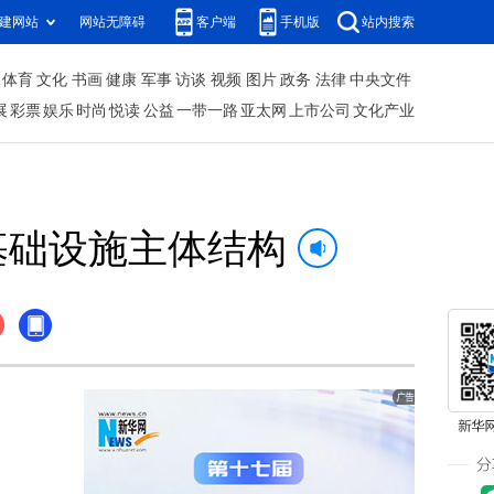
建网站
网站无障碍
客户端
手机版
站内搜索
体育
文化
书画
健康
军事
访谈
视频
图片
政务
法律
中央文件
展
彩票
娱乐
时尚
悦读
公益
一带一路
亚太网
上市公司
文化产业
基础设施主体结构