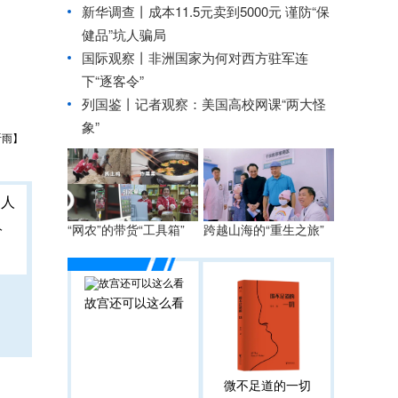
新华调查丨
成本11.5元卖到5000元 谨防“保
健品”坑人骗局
国际观察丨
非洲国家为何对西方驻军连
下“逐客令”
列国鉴丨记者观察：美国高校网课“两大怪
象”
听雨】
人
“网农”的带货“工具箱”
跨越山海的“重生之旅”
故宫还可以这么看
微不足道的一切