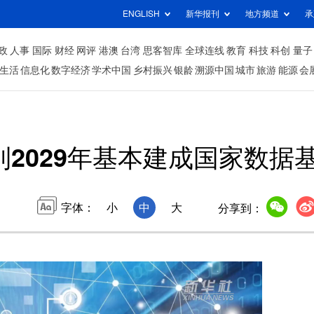
ENGLISH
新华报刊
地方频道
承
政
人事
国际
财经
网评
港澳
台湾
思客智库
全球连线
教育
科技
科创
量子
生活
信息化
数字经济
学术中国
乡村振兴
银龄
溯源中国
城市
旅游
能源
会
到2029年基本建成国家数据
字体：
小
中
大
分享到：