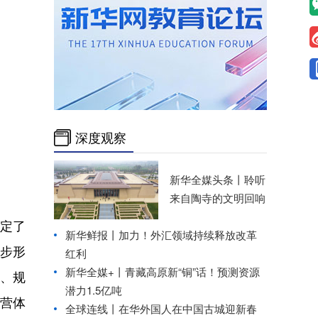
深度观察
新华全媒头条丨
聆听
来自陶寺的文明回响
定了
新华鲜报丨加力！外汇领域持续释放改革
初步形
红利
新华全媒+丨
青藏高原新“铜”话！预测资源
、规
潜力1.5亿吨
营体
全球连线丨
在华外国人在中国古城迎新春