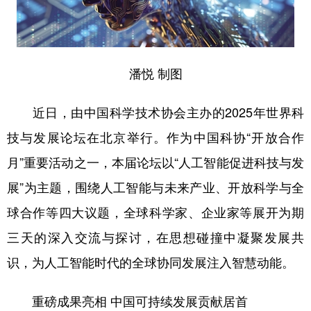
学术中国
乡村振兴
银龄
溯源中国
城市
旅游
能源
会展
潘悦 制图
彩票
娱乐
时尚
悦读
近日，由中国科学技术协会主办的2025年世界科
公益
一带一路
亚太网
上市公司
技与发展论坛在北京举行。作为中国科协“开放合作
文化产业
月”重要活动之一，本届论坛以“人工智能促进科技与发
展”为主题，围绕人工智能与未来产业、开放科学与全
地方频道
球合作等四大议题，全球科学家、企业家等展开为期
北京
天津
河北
山西
三天的深入交流与探讨，在思想碰撞中凝聚发展共
辽宁
吉林
上海
江苏
识，为人工智能时代的全球协同发展注入智慧动能。
浙江
安徽
福建
江西
重磅成果亮相 中国可持续发展贡献居首