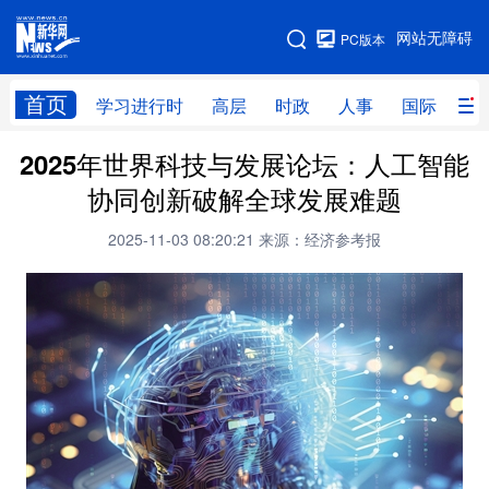
手机版
网站无障碍
PC版本
网站地图
首页
学习进行时
高层
时政
人事
国际
财
2025年世界科技与发展论坛：人工智能
学习进行时
高层
时政
人事
协同创新破解全球发展难题
国际
财经
网评
港澳
2025-11-03 08:20:21
来源：经济参考报
台湾
思客智库
全球连线
教育
科技
科创
量子
体育
文化
书画
健康
军事
访谈
视频
图片
政务
法律
中央文件
金融
汽车
食品
人居
信息化
数字经济