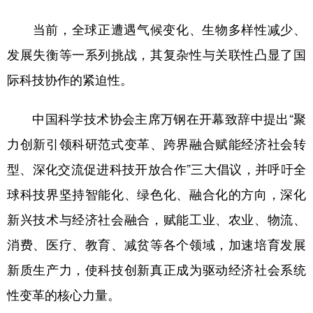
山东
河南
湖北
湖南
当前，全球正遭遇气候变化、生物多样性减少、
广东
广西
海南
重庆
发展失衡等一系列挑战，其复杂性与关联性凸显了国
四川
贵州
云南
西藏
际科技协作的紧迫性。
陕西
甘肃
青海
宁夏
中国科学技术协会主席万钢在开幕致辞中提出“聚
新疆
内蒙古
黑龙江
力创新引领科研范式变革、跨界融合赋能经济社会转
型、深化交流促进科技开放合作”三大倡议，并呼吁全
多语种频道
球科技界坚持智能化、绿色化、融合化的方向，深化
English
Español
Français
عربى
新兴技术与经济社会融合，赋能工业、农业、物流、
Русский язык
日本語
한국어
消费、医疗、教育、减贫等各个领域，加速培育发展
Deutsch
Português
新质生产力，使科技创新真正成为驱动经济社会系统
性变革的核心力量。