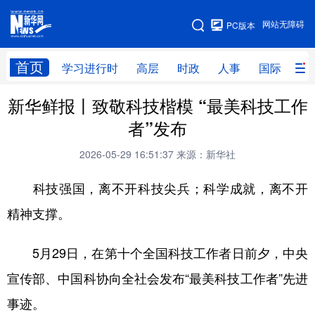
手机版
网站无障碍
PC版本
网站地图
首页
学习进行时
高层
时政
人事
国际
财
新华鲜报丨致敬科技楷模 “最美科技工作
学习进行时
高层
时政
人事
者”发布
国际
财经
网评
港澳
2026-05-29 16:51:37
来源：新华社
台湾
思客智库
全球连线
教育
科技强国，离不开科技尖兵；科学成就，离不开
科技
科创
量子
体育
精神支撑。
文化
书画
健康
军事
5月29日，在第十个全国科技工作者日前夕，中央
访谈
视频
图片
政务
宣传部、中国科协向全社会发布“最美科技工作者”先进
法律
中央文件
金融
汽车
事迹。
食品
人居
信息化
数字经济