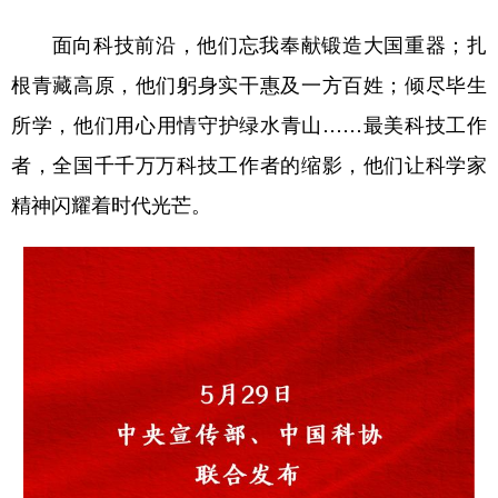
面向科技前沿，他们忘我奉献锻造大国重器；扎
学术中国
乡村振兴
银龄
溯源中国
根青藏高原，他们躬身实干惠及一方百姓；倾尽毕生
城市
旅游
能源
会展
所学，他们用心用情守护绿水青山……最美科技工作
彩票
娱乐
时尚
悦读
者，全国千千万万科技工作者的缩影，他们让科学家
公益
一带一路
亚太网
上市公司
精神闪耀着时代光芒。
文化产业
地方频道
北京
天津
河北
山西
辽宁
吉林
上海
江苏
浙江
安徽
福建
江西