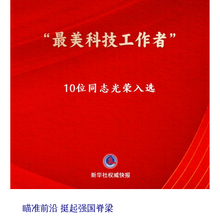
山东
河南
湖北
湖南
广东
广西
海南
重庆
四川
贵州
云南
西藏
陕西
甘肃
青海
宁夏
新疆
内蒙古
黑龙江
多语种频道
English
Español
Français
عربى
Русский язык
日本語
한국어
Deutsch
Português
瞄准前沿 挺起强国脊梁