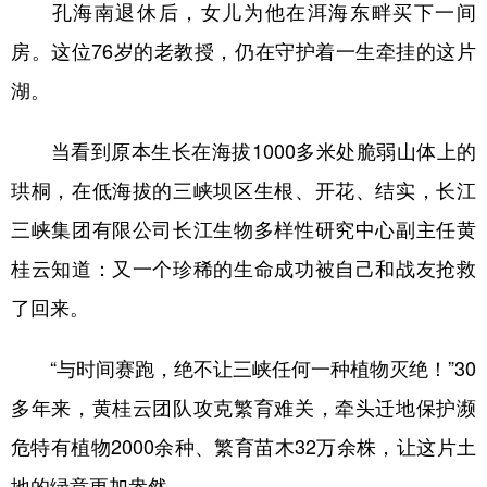
孔海南退休后，女儿为他在洱海东畔买下一间
房。这位76岁的老教授，仍在守护着一生牵挂的这片
湖。
当看到原本生长在海拔1000多米处脆弱山体上的
珙桐，在低海拔的三峡坝区生根、开花、结实，长江
三峡集团有限公司长江生物多样性研究中心副主任黄
桂云知道：又一个珍稀的生命成功被自己和战友抢救
了回来。
“与时间赛跑，绝不让三峡任何一种植物灭绝！”30
多年来，黄桂云团队攻克繁育难关，牵头迁地保护濒
危特有植物2000余种、繁育苗木32万余株，让这片土
地的绿意更加盎然。