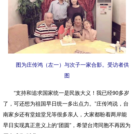
山东
河南
湖北
湖南
广东
广西
海南
重庆
四川
贵州
云南
西藏
陕西
甘肃
青海
宁夏
新疆
内蒙古
黑龙江
图为庄传鸿（左一）与次子一家合影。受访者供
多语种频道
图
English
Español
Français
عربى
“支持和追求国家统一是民族大义！我已经90多岁
Русский язык
日本語
한국어
了，可还想为祖国早日统一多出点力。”庄传鸿说，台
南家乡还有堂姐堂兄等很多亲人，大家都盼着两岸能
Deutsch
Português
早日实现真正意义上的“团圆”，希望台湾同胞不再因为