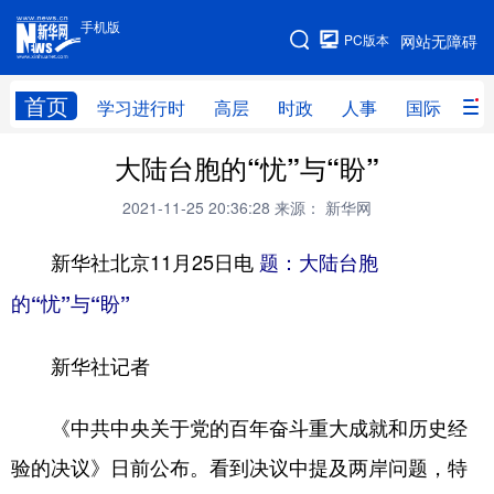
手机版
手机版
PC版本
网站无障碍
网站地图
首页
学习进行时
高层
时政
人事
国际
财
大陆台胞的“忧”与“盼”
学习进行时
高层
时政
人事
2021-11-25 20:36:28
来源： 新华网
国际
财经
网评
港澳
新华社北京11月25日电
台湾
思客智库
题：大陆台胞
全球连线
教育
的“忧”与“盼”
科技
科创
量子
体育
文化
书画
健康
军事
新华社记者
访谈
视频
图片
政务
《中共中央关于党的百年奋斗重大成就和历史经
法律
中央文件
金融
汽车
验的决议》日前公布。看到决议中提及两岸问题，特
食品
人居
信息化
数字经济