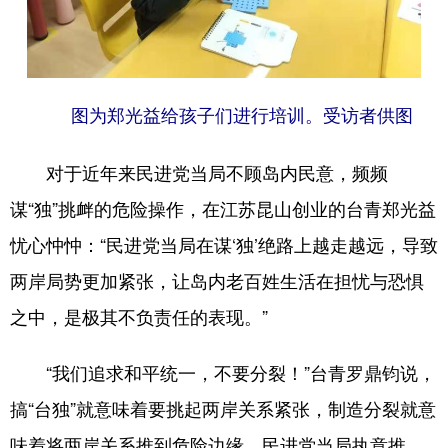
图为郑光益给孩子们进行培训。受访者供图
对于近年来民进党当局不顾岛内民意，频频
谋“独”挑衅的危险操作，在江苏昆山创业的台青郑光益
忧心忡忡：“民进党当局在谋‘独’绝路上越走越远，导致
两岸局势更加紧张，让岛内老百姓生活在担忧与恐惧
之中，是极其不负责任的表现。”
“我们追求和平统一，不要分裂！”台青罗鼎钧说，
搞“台独”就意味着要挑起两岸关系紧张，制造分裂就意
味着将两岸关系推到危险边缘。民进党当局执意推