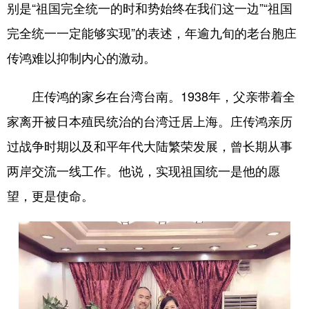
别是“祖国完全统一的时和势始终在我们这一边”“祖国
学术中国
乡村振兴
银龄
溯源中国
完全统一一定能够实现”的表述，年逾九旬的老台胞庄
传鸿难以抑制内心的激动。
城市
旅游
能源
会展
彩票
娱乐
时尚
悦读
庄传鸿的家乡在台湾台南。1938年，父亲带着全
公益
一带一路
亚太网
上市公司
家离开被日本殖民统治的台湾迁居上海。庄传鸿亲历
文化产业
过战争时期以及和平年代大陆繁荣发展，曾长期从事
两岸交流一线工作。他说，实现祖国统一是他的愿
望，更是使命。
地方频道
北京
天津
河北
山西
辽宁
吉林
上海
江苏
浙江
安徽
福建
江西