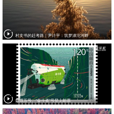
村支书的赶考路｜尹计平：筑梦滹沱河畔
嫦娥五号、“奋斗者”号登上邮票