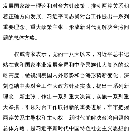
山东
河南
湖北
湖南
发展国家统一理论和对台方针政策，推动两岸关系朝
广东
广西
海南
重庆
着正确方向发展。习近平同志就对台工作提出一系列
重要理念、重大政策主张，形成新时代党解决台湾问
四川
贵州
云南
西藏
题的总体方略。
陕西
甘肃
青海
宁夏
新疆
内蒙古
黑龙江
权威专家表示，党的十八大以来，习近平总书记
站在党和国家事业发展全局和中华民族伟大复兴的战
多语种频道
略高度，敏锐洞察国内外形势和台海形势新变化，深
刻总结中央对台工作大政方针及实践，提出一系列新
English
Español
Français
عربى
理念、新主张，作出一系列重大决策，实施一系列重
Русский язык
日本語
한국어
大举措，引领对台工作取得新的重要进展，牢牢把握
Deutsch
Português
两岸关系主导权和主动权。新时代党解决台湾问题的
总体方略，是习近平新时代中国特色社会主义思想的