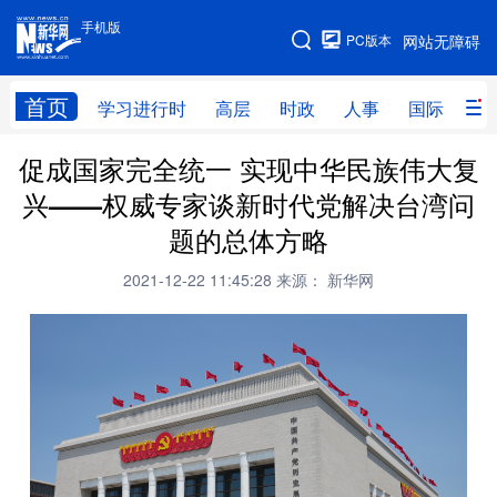
手机版
手机版
PC版本
网站无障碍
网站地图
首页
学习进行时
高层
时政
人事
国际
财
促成国家完全统一 实现中华民族伟大复
学习进行时
高层
时政
人事
兴——权威专家谈新时代党解决台湾问
国际
财经
网评
港澳
题的总体方略
台湾
思客智库
全球连线
教育
2021-12-22 11:45:28
来源： 新华网
科技
科创
量子
体育
文化
书画
健康
军事
访谈
视频
图片
政务
法律
中央文件
金融
汽车
食品
人居
信息化
数字经济