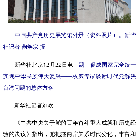
学术中国
乡村振兴
银龄
溯源中国
城市
旅游
能源
会展
中国共产党历史展览馆外景（资料照片）。新华
彩票
娱乐
时尚
悦读
社记者 鞠焕宗 摄
公益
一带一路
亚太网
上市公司
新华社北京12月22日电
题：促成国家完全统一
文化产业
实现中华民族伟大复兴——权威专家谈新时代党解决
台湾问题的总体方略
地方频道
北京
天津
河北
山西
新华社记者刘欢
辽宁
吉林
上海
江苏
《中共中央关于党的百年奋斗重大成就和历史经
浙江
安徽
福建
江西
验的决议》指出，党把握两岸关系时代变化，丰富和