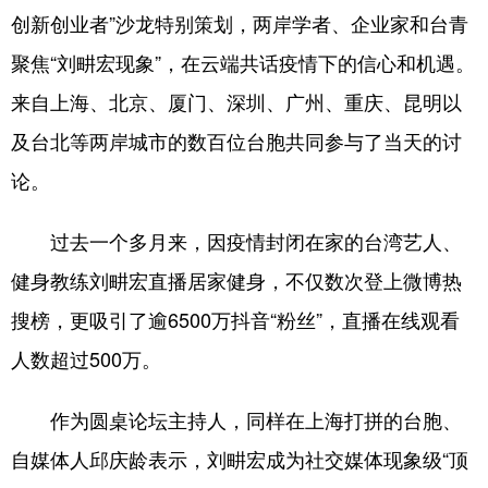
创新创业者”沙龙特别策划，两岸学者、企业家和台青
学术中国
乡村振兴
银龄
溯源中国
聚焦“刘畊宏现象”，在云端共话疫情下的信心和机遇。
城市
旅游
能源
会展
来自上海、北京、厦门、深圳、广州、重庆、昆明以
彩票
娱乐
时尚
悦读
及台北等两岸城市的数百位台胞共同参与了当天的讨
论。
公益
一带一路
亚太网
上市公司
文化产业
过去一个多月来，因疫情封闭在家的台湾艺人、
健身教练刘畊宏直播居家健身，不仅数次登上微博热
地方频道
搜榜，更吸引了逾6500万抖音“粉丝”，直播在线观看
人数超过500万。
北京
天津
河北
山西
辽宁
吉林
上海
江苏
作为圆桌论坛主持人，同样在上海打拼的台胞、
浙江
安徽
福建
江西
自媒体人邱庆龄表示，刘畊宏成为社交媒体现象级“顶