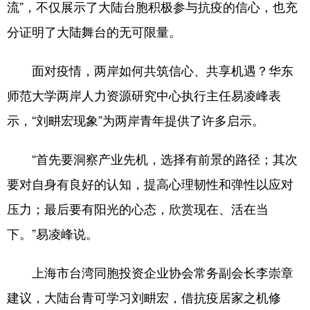
流”，不仅展示了大陆台胞积极参与抗疫的信心，也充
山东
河南
湖北
湖南
分证明了大陆舞台的无可限量。
广东
广西
海南
重庆
四川
贵州
云南
西藏
面对疫情，两岸如何共筑信心、共享机遇？华东
陕西
甘肃
青海
宁夏
师范大学两岸人力资源研究中心执行主任易凌峰表
示，“刘畊宏现象”为两岸青年提供了许多启示。
新疆
内蒙古
黑龙江
“首先要洞察产业先机，选择有前景的路径；其次
多语种频道
要对自身有良好的认知，提高心理韧性和弹性以应对
English
Español
Français
عربى
压力；最后要有阳光的心态，欣赏现在、活在当
下。”易凌峰说。
Русский язык
日本語
한국어
Deutsch
Português
上海市台湾同胞投资企业协会常务副会长李崇章
建议，大陆台青可学习刘畊宏，借抗疫居家之机修