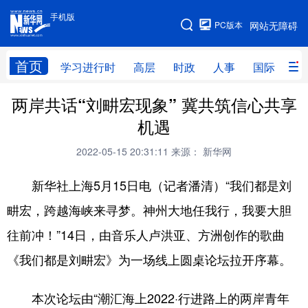
手机版
手机版
PC版本
网站无障碍
网站地图
首页
学习进行时
高层
时政
人事
国际
财
两岸共话“刘畊宏现象” 冀共筑信心共享
学习进行时
高层
时政
人事
机遇
国际
财经
网评
港澳
2022-05-15 20:31:11
来源： 新华网
台湾
思客智库
全球连线
教育
新华社上海5月15日电（记者潘清）“我们都是刘
科技
科创
量子
体育
畊宏，跨越海峡来寻梦。神州大地任我行，我要大胆
文化
书画
健康
军事
往前冲！”14日，由音乐人卢洪亚、方洲创作的歌曲
访谈
视频
图片
政务
《我们都是刘畊宏》为一场线上圆桌论坛拉开序幕。
法律
中央文件
金融
汽车
本次论坛由“潮汇海上2022·行进路上的两岸青年
食品
人居
信息化
数字经济