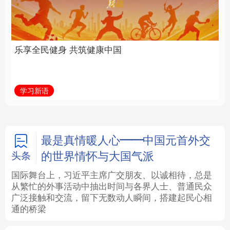
中国
全面振兴
法律
中央文件
金融
汽车
学习新语
习近平总书记关切事
食品
人居
信息化
数字经济
学术中国
乡村振兴
银龄
溯源中国
最是真情暖人心——中国元首外交
的世界情怀与大国气派
头条
城市
旅游
能源
会展
国际舞台上，习近平主席广交朋友、以诚相待，总是
从繁忙的外事活动中抽出时间与各界人士、普通民众
彩票
娱乐
时尚
悦读
广泛接触和交流，留下无数动人瞬间，搭建起民心相
通的桥梁
公益
一带一路
亚太网
上市公司
文化产业
地方频道