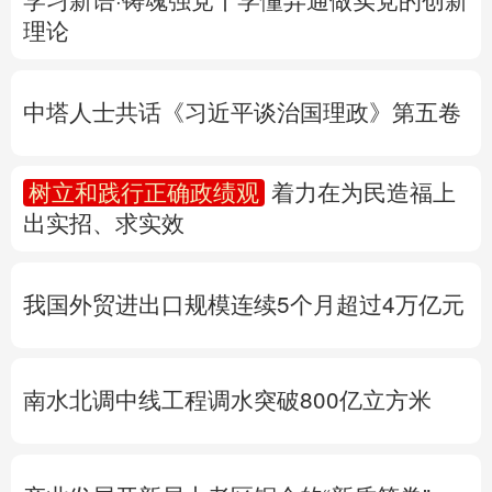
多语种频道
树立和践行正确政绩观
着力在为民造福上
出实招、求实效
English
Español
Français
عربى
Русский язык
日本語
한국어
我国外贸进出口规模连续5个月超过4万亿元
Deutsch
Português
南水北调中线工程调水突破800亿立方米
产业发展开新局丨
老区铜企的“新质答卷”
专题丨
民爆行业“十五五”规划发布 鼓励企业
重组整合