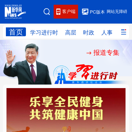
客户端
网站无障碍
PC版本
首页
网站地图
学习进行时
高层
时政
人事
国际
报道专集
学习进行时
高层
时政
人事
国际
财经
网评
港澳
台湾
思客智库
全球连线
教育
科技
科创
量子
体育
文化
书画
健康
军事
乐享全民健身 共筑健康
厚植营商沃土推动东北
访谈
视频
图片
政务