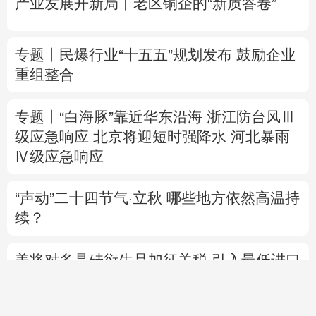
专题丨
“白海豚”靠近华东沿海
浙江防台风Ⅲ
级应急响应
北京将迎短时强降水
河北暴雨
Ⅳ级应急响应
“声动”二十四节气·立秋
哪些地方依然高温持
续？
美将对多晶硅衍生品加征关税 引入最低进口
价机制
专题丨
伊拟禁敌对方通行霍尔木兹海峡 重罚
违规者
伊媒：格什姆岛附近爆炸声系打
击“敌对目标”所致