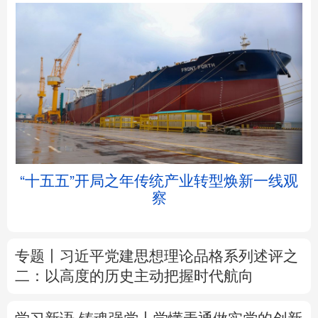
北京
天津
河北
山西
辽宁
吉林
上海
江苏
帧
“十五五”开局之年传统产业转型焕新一线观
浙江
安徽
福建
江西
察
山东
河南
湖北
湖南
专题丨
习近平党建思想理论品格系列述评之
广东
广西
海南
重庆
二：以高度的历史主动把握时代航向
四川
贵州
云南
西藏
学习新语·铸魂强党丨学懂弄通做实党的创新
陕西
甘肃
青海
宁夏
理论
新疆
内蒙古
黑龙江
中塔人士共话《习近平谈治国理政》第五卷