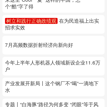
个“酷”字了得
多语种频道
树立和践行正确政绩观
在为民造福上出实
English
Español
Français
عربى
招求实效
Русский язык
日本語
한국어
7月高频数据折射经济向新向好
Deutsch
Português
今年上半年人形机器人领域新设企业11.6万
户
产业发展开新局丨
这个钢厂不“喝”一滴地下
水
专题丨
“白海豚”路径为何多变
“闭眼”等于风