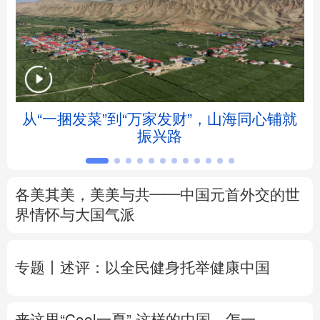
北京
天津
河北
山西
辽宁
吉林
上海
江苏
浙江
安徽
福建
江西
从“一捆发菜”到“万家发财”，山海同心铺就
会
振兴路
山东
河南
湖北
湖南
广东
广西
海南
重庆
各美其美，美美与共——中国元首外交的世
四川
贵州
云南
西藏
界情怀与大国气派
陕西
甘肃
青海
宁夏
专题丨
述评：以全民健身托举健康中国
新疆
内蒙古
黑龙江
来这里“Cool一夏”
这样的中国，怎一