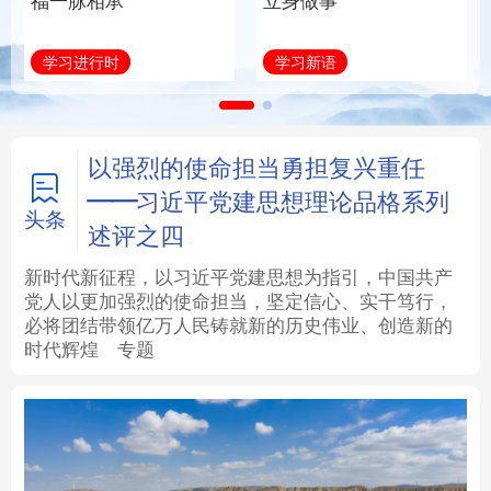
福一脉相承
立身做事
法律
中央文件
金融
汽车
学习进行时
学习新语
食品
人居
信息化
数字经济
学术中国
乡村振兴
银龄
溯源中国
以强烈的使命担当勇担复兴重任
——习近平党建思想理论品格系列
城市
旅游
能源
会展
头条
述评之四
彩票
娱乐
时尚
悦读
新时代新征程，以习近平党建思想为指引，中国共产
党人以更加强烈的使命担当，坚定信心、实干笃行，
必将团结带领亿万人民铸就新的历史伟业、创造新的
公益
一带一路
亚太网
上市公司
时代辉煌
专题
文化产业
地方频道