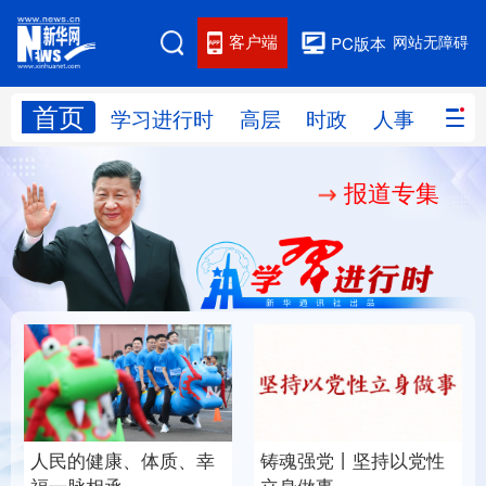
客户端
网站无障碍
PC版本
首页
网站地图
学习进行时
高层
时政
人事
国际
报道专集
学习进行时
高层
时政
人事
国际
财经
网评
港澳
台湾
思客智库
全球连线
教育
科技
科创
量子
体育
文化
书画
健康
军事
人民的健康、体质、幸
铸魂强党丨坚持以党性
访谈
视频
图片
政务