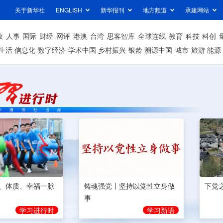
关于新华社
ENGLISH
新华报刊
地方频道
承建网站
政
人事
国际
财经
网评
港澳
台湾
思客智库
全球连线
教育
科技
科创
生活
信息化
数字经济
学术中国
乡村振兴
银龄
溯源中国
城市
旅游
能源
、体质、幸福一脉
铸魂强党丨坚持以党性立身做
下党
事
学习进行时
学习新语