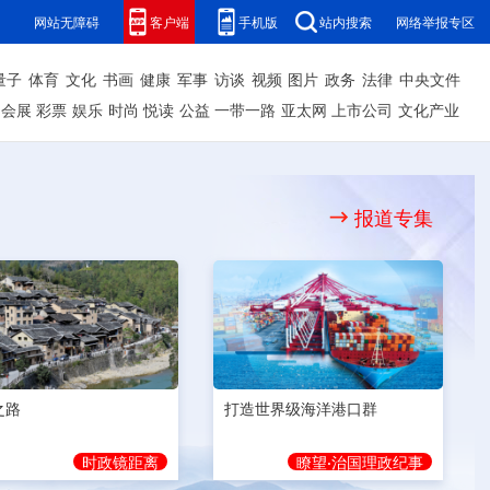
网站无障碍
客户端
手机版
站内搜索
网络举报专区
量子
体育
文化
书画
健康
军事
访谈
视频
图片
政务
法律
中央文件
会展
彩票
娱乐
时尚
悦读
公益
一带一路
亚太网
上市公司
文化产业
报道专集
之路
打造世界级海洋港口群
时政镜距离
瞭望·治国理政纪事