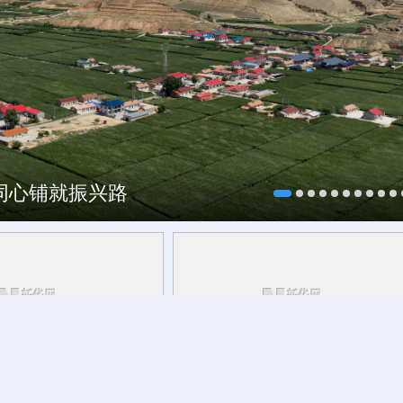
村酒博会
海同心铺就振兴路
青海丨带你去青藏高原
活力中国调研行丨
安徽的定力与活