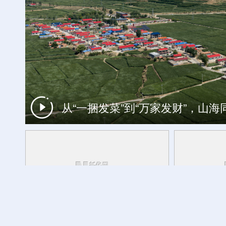
杏花深处清香来 相约2026杏花
从“一捆发菜”到“万家发财”，山
中国经济面面观丨向善而行：人工智
央秀白玛说