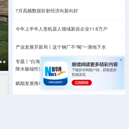
7月高频数据折射经济向新向好
今年上半年人形机器人领域新设企业11.6万户
产业发展开新局丨
这个钢厂不“喝”一滴地下水
专题丨
“白海豚”路径为何多变
“闭眼”等于风险降低？
降水极端性突出
浙江洪水防御Ⅲ级应急响应
赋能发展推动共赢 “零关税”百日见证中非合作新气象
外媒：高效的中国制造业让全球受益
日本2027财年防卫预算申请额创新高
力