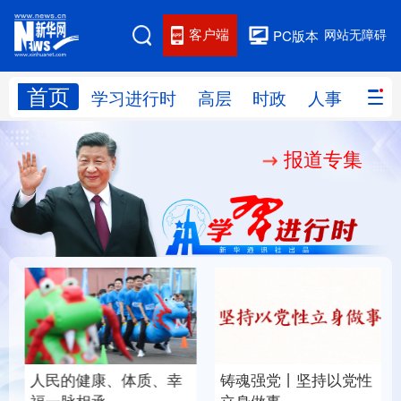
客户端
网站无障碍
PC版本
首页
网站地图
学习进行时
高层
时政
人事
国际
报道专集
学习进行时
高层
时政
人事
国际
财经
网评
港澳
台湾
思客智库
全球连线
教育
科技
科创
量子
体育
文化
书画
健康
军事
人民的健康、体质、幸
铸魂强党丨坚持以党性
访谈
视频
图片
政务