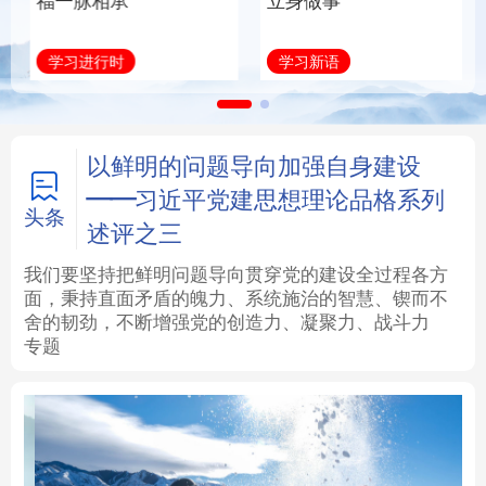
福一脉相承
立身做事
法律
中央文件
金融
汽车
学习进行时
学习新语
食品
人居
信息化
数字经济
学术中国
乡村振兴
银龄
溯源中国
以鲜明的问题导向加强自身建设
——习近平党建思想理论品格系列
城市
旅游
能源
会展
头条
述评之三
彩票
娱乐
时尚
悦读
我们要坚持把鲜明问题导向贯穿党的建设全过程各方
面，秉持直面矛盾的魄力、系统施治的智慧、锲而不
舍的韧劲，不断增强党的创造力、凝聚力、战斗力
公益
一带一路
亚太网
上市公司
专题
文化产业
地方频道