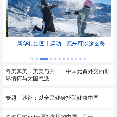
北京
天津
河北
山西
辽宁
吉林
上海
江苏
浙江
安徽
福建
江西
新华社出图丨运动，原来可以这么美
山东
河南
湖北
湖南
广东
广西
海南
重庆
各美其美，美美与共——中国元首外交的世
四川
贵州
云南
西藏
界情怀与大国气派
陕西
甘肃
青海
宁夏
专题丨
述评：以全民健身托举健康中国
新疆
内蒙古
黑龙江
来这里“Cool一夏”
这样的中国，怎一