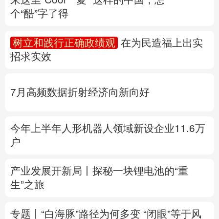
个“酷”字了得
多语种频道
树立和践行正确政绩观
在为民造福上出实
English
Español
Français
عربى
招求实效
Русский язык
日本語
한국어
7月高频数据折射经济向新向好
Deutsch
Português
今年上半年人形机器人领域新设企业11.6万
户
产业发展开新局丨
探秘一块锂电池的“重
生”之旅
专题丨
“白海豚”路径为何多变
“闭眼”等于风