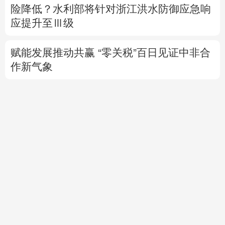
险降低？
水利部将针对浙江洪水防御应急响
应提升至Ⅲ级
赋能发展推动共赢 “零关税”百日见证中非合
作新气象
外媒：高效的中国制造业让全球受益
日本2027财年防卫预算申请额创新高
专题丨
伊朗媒体发布伊朗最高领袖视频
美军
高层正寻求对伊战事“退出路径”
伊朗战事打
不下去了？