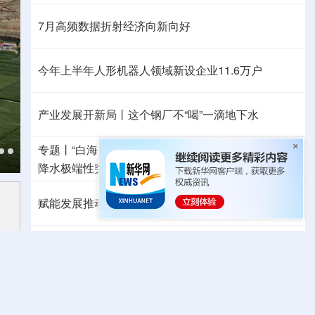
7月高频数据折射经济向新向好
今年上半年人形机器人领域新设企业11.6万户
产业发展开新局丨
这个钢厂不“喝”一滴地下水
专题丨
“白海豚”路径为何多变
“闭眼”等于风险降低？
降水极端性突出
浙江洪水防御Ⅲ级应急响应
赋能发展推动共赢 “零关税”百日见证中非合作新气象
外媒：高效的中国制造业让全球受益
日本2027财年防卫预算申请额创新高
力