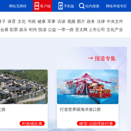
网站无障碍
客户端
手机版
站内搜索
网络举报专区
量子
体育
文化
书画
健康
军事
访谈
视频
图片
政务
法律
中央文件
会展
彩票
娱乐
时尚
悦读
公益
一带一路
亚太网
上市公司
文化产业
报道专集
之路
打造世界级海洋港口群
时政镜距离
瞭望·治国理政纪事