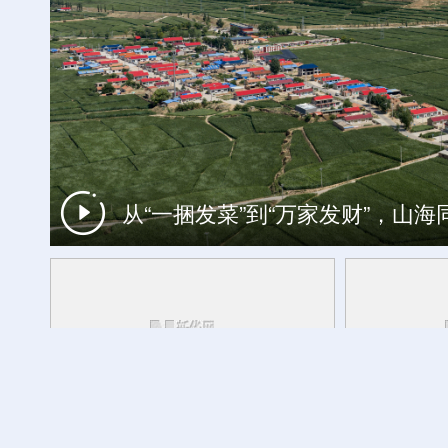
杏花深处清香来 相约2026杏花
从“一捆发菜”到“万家发财”，山
中国经济面面观丨向善而行：人工智
央秀白玛说