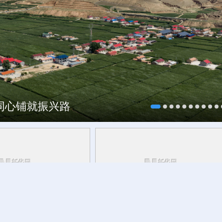
村酒博会
海同心铺就振兴路
青海丨带你去青藏高原
活力中国调研行丨
安徽的定力与活