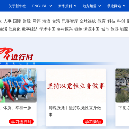
关于新华社
ENGLISH
新华报刊
地方频道
承建网站
政
人事
国际
财经
网评
港澳
台湾
思客智库
全球连线
教育
科技
科创
生活
信息化
数字经济
学术中国
乡村振兴
银龄
溯源中国
城市
旅游
能源
、体质、幸福一脉
铸魂强党丨坚持以党性立身做
下党
事
学习进行时
学习新语