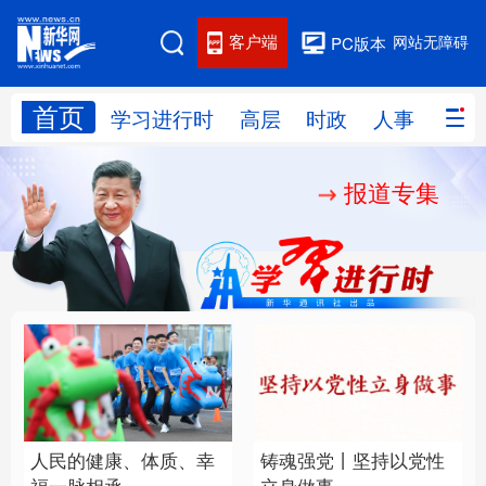
客户端
网站无障碍
PC版本
首页
网站地图
学习进行时
高层
时政
人事
国际
报道专集
学习进行时
高层
时政
人事
国际
财经
网评
港澳
台湾
思客智库
全球连线
教育
科技
科创
量子
体育
文化
书画
健康
军事
人民的健康、体质、幸
铸魂强党丨坚持以党性
访谈
视频
图片
政务