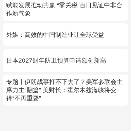
赋能发展推动共赢 “零关税”百日见证中非合
作新气象
外媒：高效的中国制造业让全球受益
日本2027财年防卫预算申请额创新高
专题丨
伊朗战事打不下去了？美军参联会主
席力主“翻篇”
美财长：霍尔木兹海峡将变
得“不再重要”
美媒：马斯克拒绝让乌克兰用“星链”打击俄
境内目标