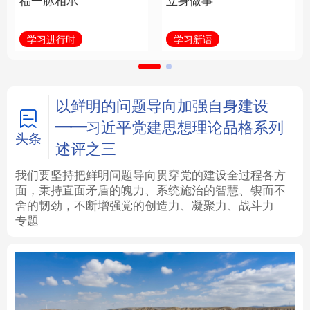
福一脉相承
立身做事
法律
中央文件
金融
汽车
学习进行时
学习新语
食品
人居
信息化
数字经济
学术中国
乡村振兴
银龄
溯源中国
以鲜明的问题导向加强自身建设
——习近平党建思想理论品格系列
城市
旅游
能源
会展
头条
述评之三
彩票
娱乐
时尚
悦读
我们要坚持把鲜明问题导向贯穿党的建设全过程各方
面，秉持直面矛盾的魄力、系统施治的智慧、锲而不
舍的韧劲，不断增强党的创造力、凝聚力、战斗力
公益
一带一路
亚太网
上市公司
专题
文化产业
地方频道