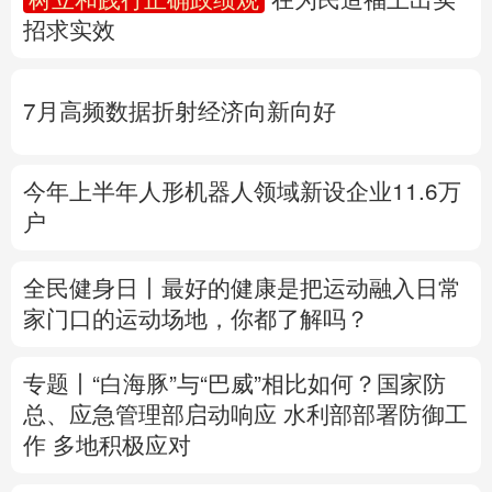
招求实效
多语种频道
English
Español
Français
عربى
7月高频数据折射经济向新向好
Русский язык
日本語
한국어
今年上半年人形机器人领域新设企业11.6万
Deutsch
Português
户
全民健身日丨
最好的健康是把运动融入日常
家门口的运动场地，你都了解吗？
专题丨
“白海豚”与“巴威”相比如何？
国家防
总、应急管理部启动响应
水利部部署防御工
作
多地积极应对