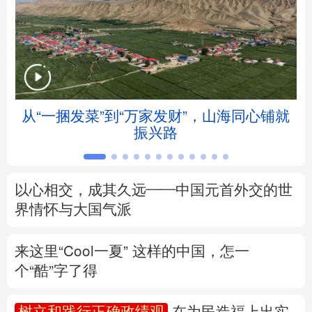
北京
天津
河北
山西
辽宁
吉林
上海
江苏
浙江
安徽
福建
江西
从“一捆发菜”到“万家发财”，山海同心铺就
振兴路
山东
河南
湖北
湖南
广东
广西
海南
重庆
以心相交，成其久远——中国元首外交的世
四川
贵州
云南
西藏
界情怀与大国气派
陕西
甘肃
青海
宁夏
来这里“Cool一夏”
这样的中国，怎一
个“酷”字了得
新疆
内蒙古
黑龙江
树立和践行正确政绩观
在为民造福上出实