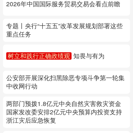
2026年中国国际服务贸易交易会看点前瞻
多语种频道
专题丨
央行“十五五”改革发展规划部署这些
English
Español
Français
عربى
重点任务
Русский язык
日本語
한국어
树立和践行正确政绩观
知畏与有为
Deutsch
Português
公安部开展深化扫黑除恶专项斗争第一轮集
中收网
行动
两部门预拨1.8亿元中央自然灾害救灾资金
国家发改委安排2亿元中央预算内投资支持
浙江灾后应急恢复