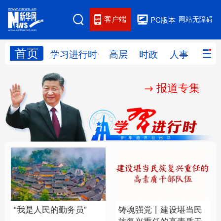
客户端
网站无障碍
PC版本
首页
网站地图
学习进行时
高层
时政
人事
国际
报道专集
学习进行时
高层
时政
人事
国际
财经
网评
港澳
台湾
思客智库
全球连线
教育
科技
科创
量子
体育
文化
书画
健康
军事
“我是人民的勤务员”
铸魂强党丨建设堪当民
访谈
视频
图片
政务