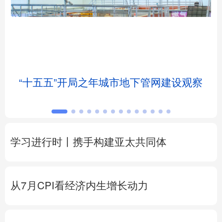
北京
天津
河北
山西
辽宁
吉林
上海
江苏
浙江
安徽
福建
江西
“十五五”开局之年城市地下管网建设观察
山东
河南
湖北
湖南
广东
广西
海南
重庆
学习进行时丨携手构建亚太共同体
四川
贵州
云南
西藏
陕西
甘肃
青海
宁夏
从7月CPI看经济内生增长动力
新疆
内蒙古
黑龙江