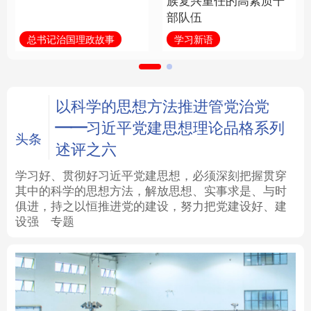
族复兴重任的高素质干
部队伍
法律
中央文件
金融
汽车
总书记治国理政故事
学习新语
食品
人居
信息化
数字经济
学术中国
乡村振兴
银龄
溯源中国
以科学的思想方法推进管党治党
——习近平党建思想理论品格系列
城市
旅游
能源
会展
头条
述评之六
彩票
娱乐
时尚
悦读
学习好、贯彻好习近平党建思想，必须深刻把握贯穿
其中的科学的思想方法，解放思想、实事求是、与时
俱进，持之以恒推进党的建设，努力把党建设好、建
公益
一带一路
亚太网
上市公司
设强
专题
文化产业
地方频道