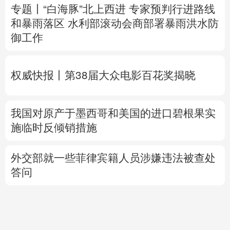
专题丨
“白海豚”北上西进 专家预判行进路线
和暴雨落区
水利部滚动会商部署暴雨洪水防
御工作
权威快报丨第38届大众电影百花奖揭晓
我国对原产于墨西哥和美国的进口碧根果实
施临时反倾销措施
外交部就一些菲律宾籍人员涉嫌违法被查处
答问
中国驻日使馆：台湾非国家，不存在“国
格”一说