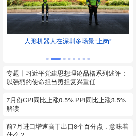
北京
天津
河北
山西
辽宁
吉林
上海
江苏
人形机器人在深圳多场景“上岗”
相约黄河
浙江
安徽
福建
江西
山东
河南
湖北
湖南
专题丨
习近平党建思想理论品格系列述评：
广东
广西
海南
重庆
以强烈的使命担当勇担复兴重任
四川
贵州
云南
西藏
7月份CPI同比上涨0.5%
PPI同比上涨3.5%
陕西
甘肃
青海
宁夏
解读
新疆
内蒙古
黑龙江
前7月进口增速高于出口8个百分点，意味着
什么？