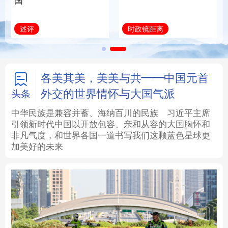
通执行有力的
法律
中央文件
金融
汽车
时政镜距离
学习新语
食品
人居
信息化
数字经济
学术中国
乡村振兴
银龄
溯源中国
各美其美，美美与共——中国元首
外交的世界情怀与大国气派
头条
城市
旅游
能源
会展
中华民族是兼容并蓄、海纳百川的民族
习近平主席
引领新时代中国以开放包容、亲和从容的大国胸怀和
彩票
娱乐
时尚
悦读
非凡气度，和世界各国一道书写我们这颗蓝色星球更
加美好的未来
公益
一带一路
亚太网
上市公司
文化产业
地方频道