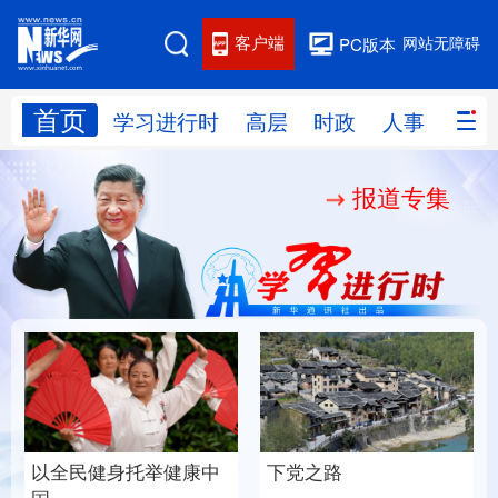
客户端
网站无障碍
PC版本
首页
网站地图
学习进行时
高层
时政
人事
国际
报道专集
学习进行时
高层
时政
人事
国际
财经
网评
港澳
台湾
思客智库
全球连线
教育
科技
科创
量子
体育
文化
书画
健康
军事
身托举健康中
下党之路
铸魂强党丨健
访谈
视频
图片
政务