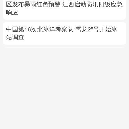
区发布暴雨红色预警
江西启动防汛四级应急
响应
中国第16次北冰洋考察队“雪龙2”号开始冰
站调查
中国代表队首次参加国际核科学奥赛 获一金
三银
高市早苗再度对“无核三原则”含糊表态
专题丨
伊：重开霍尔木兹海峡前提是美满足
5个条件
美国防部要求军工企业“大幅加
快”武器生产