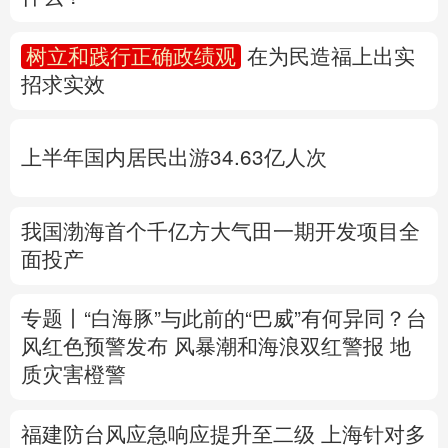
多语种频道
树立和践行正确政绩观
在为民造福上出实
招求实效
English
Español
Français
عربى
Русский язык
日本語
한국어
上半年国内居民出游34.63亿人次
Deutsch
Português
我国渤海首个千亿方大气田一期开发项目全
面投产
专题丨
“白海豚”与此前的“巴威”有何异同？
台
风红色预警发布
风暴潮和海浪双红警报
地
质灾害橙警
福建防台风应急响应提升至二级
上海针对多