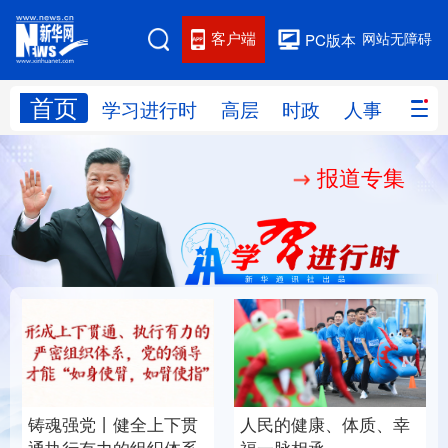
客户端
网站无障碍
PC版本
首页
网站地图
学习进行时
高层
时政
人事
国际
报道专集
学习进行时
高层
时政
人事
国际
财经
网评
港澳
台湾
思客智库
全球连线
教育
科技
科创
量子
体育
文化
书画
健康
军事
铸魂强党丨健全上下贯
人民的健康、体质、幸
访谈
视频
图片
政务