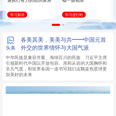
通执行有力的组织体系
福一脉相承
法律
中央文件
金融
汽车
学习新语
学习进行时
食品
人居
信息化
数字经济
学术中国
乡村振兴
银龄
溯源中国
各美其美，美美与共——中国元首
外交的世界情怀与大国气派
头条
城市
旅游
能源
会展
中华民族是兼容并蓄、海纳百川的民族
习近平主席
引领新时代中国以开放包容、亲和从容的大国胸怀和
彩票
娱乐
时尚
悦读
非凡气度，和世界各国一道书写我们这颗蓝色星球更
加美好的未来
公益
一带一路
亚太网
上市公司
文化产业
地方频道