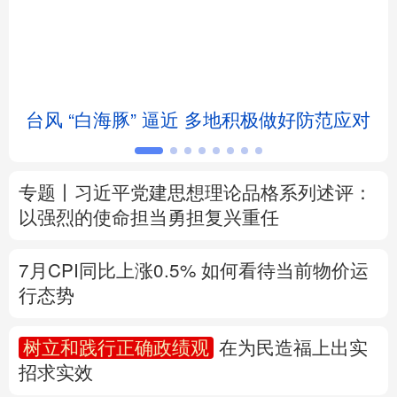
北京
天津
河北
山西
辽宁
吉林
上海
江苏
台风 “白海豚” 逼近 多地积极做好防范应对
浙江
安徽
福建
江西
山东
河南
湖北
湖南
专题丨
习近平党建思想理论品格系列述评：
广东
广西
海南
重庆
以强烈的使命担当勇担复兴重任
四川
贵州
云南
西藏
7月CPI同比上涨0.5%
如何看待当前物价运
陕西
甘肃
青海
宁夏
行态势
新疆
内蒙古
黑龙江
树立和践行正确政绩观
在为民造福上出实
招求实效