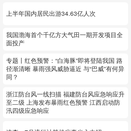
多语种频道
上半年国内居民出游34.63亿人次
English
Español
Français
عربى
Русский язык
日本語
한국어
我国渤海首个千亿方大气田一期开发项目全
面投产
Deutsch
Português
专题丨
红色预警：“白海豚”即将登陆我国 路
径渐清晰
暴雨强风威胁逼近
与“巴威”有何异
同？
浙江防台风一线扫描
福建防台风应急响应升
至二级
上海发布暴雨红色预警
江西启动防
汛四级应急响应