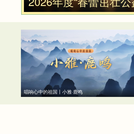
2026年度“春蕾茁壮
唱响心中的祖国丨小雅·鹿鸣