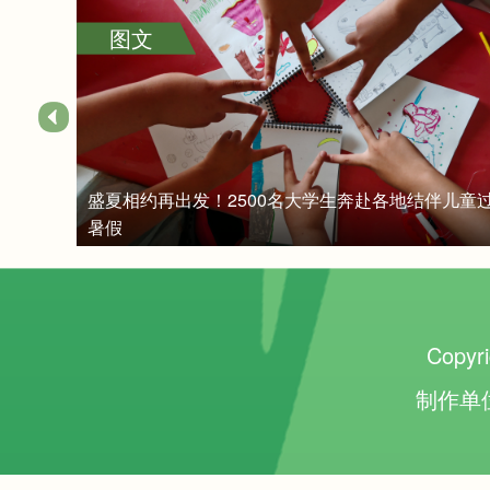
图文
守护童年
州团队
盛夏相约再出发！2500名大学生奔赴各地结伴儿童
暑假
Copyr
制作单