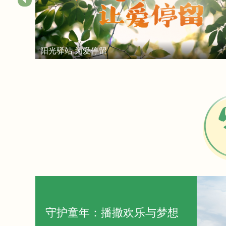
阳光驿站 为爱停留
守护童年：播撒欢乐与梦想