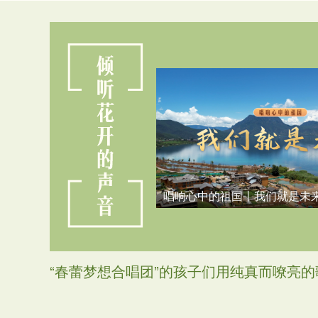
 花开中国
唱响心中的祖国丨我们就是未
“春蕾梦想合唱团”的孩子们用纯真而嘹亮