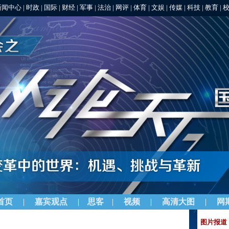
新闻中心
|
时政
|
国际
|
财经
|
军事
|
法治
|
网评
|
体育
|
文娱
|
传媒
|
科技
|
教育
|
首页
|
嘉宾观点
|
思客
|
视频
|
高清大图
|
网