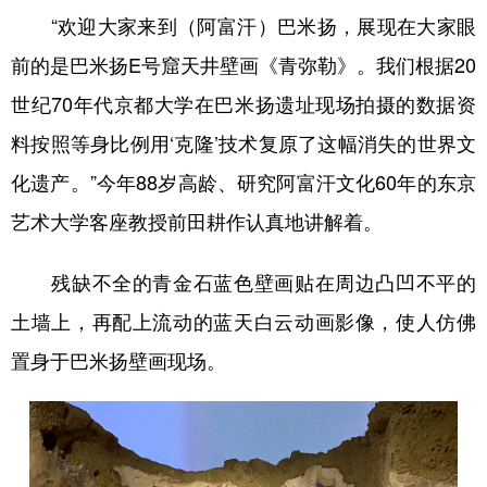
“欢迎大家来到（阿富汗）巴米扬，展现在大家眼
前的是巴米扬E号窟天井壁画《青弥勒》。我们根据20
世纪70年代京都大学在巴米扬遗址现场拍摄的数据资
料按照等身比例用‘克隆’技术复原了这幅消失的世界文
化遗产。”今年88岁高龄、研究阿富汗文化60年的东京
艺术大学客座教授前田耕作认真地讲解着。
残缺不全的青金石蓝色壁画贴在周边凸凹不平的
土墙上，再配上流动的蓝天白云动画影像，使人仿佛
置身于巴米扬壁画现场。