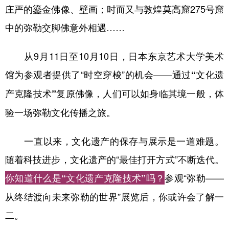
庄严的鎏金佛像、壁画；时而又与敦煌莫高窟275号窟
学术中国
乡村振兴
银龄
溯源中国
中的弥勒交脚佛意外相遇……
城市
旅游
能源
会展
从9月11日至10月10日，日本东京艺术大学美术
彩票
娱乐
时尚
悦读
馆为参观者提供了“时空穿梭”的机会——通过
“文化遗
公益
一带一路
亚太网
上市公司
复原佛像，人们可以如身临其境一般，体
产克隆技术”
文化产业
验一场弥勒文化传播之旅。
一直以来，文化遗产的保存与展示是一道难题。
地方频道
随着科技进步，文化遗产的“最佳打开方式”不断迭代。
北京
天津
河北
山西
参观“弥勒——
你知道什么是“文化遗产克隆技术”吗？
辽宁
吉林
上海
江苏
从终结渡向未来弥勒的世界”展览后，你或许会了解一
浙江
安徽
福建
江西
二。