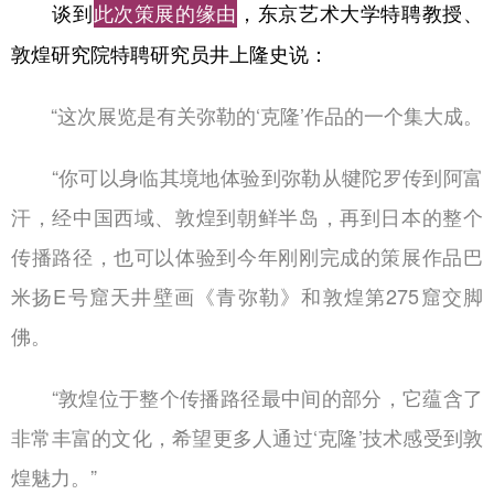
谈到
，东京艺术大学特聘教授、
此次策展的缘由
敦煌研究院特聘研究员井上隆史说：
“这次展览是有关弥勒的‘克隆’作品的一个集大成。
“你可以身临其境地体验到弥勒从犍陀罗传到阿富
汗，经中国西域、敦煌到朝鲜半岛，再到日本的整个
传播路径，也可以体验到今年刚刚完成的策展作品巴
米扬E号窟天井壁画《青弥勒》和敦煌第275窟交脚
佛。
“敦煌位于整个传播路径最中间的部分，它蕴含了
非常丰富的文化，希望更多人通过‘克隆’技术感受到敦
煌魅力。”