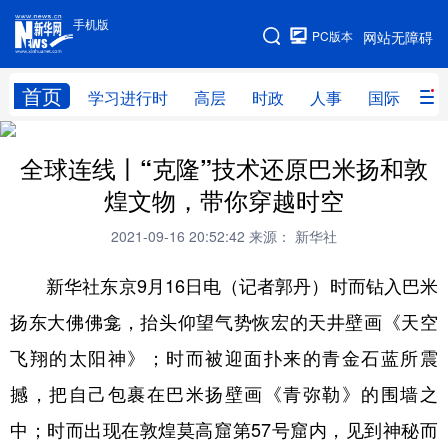
手机版
手机版
PC版本
网站无障碍
网站地图
首页
学习进行时
高层
时政
人事
国际
财
学习进行时
高层
时政
人事
全球连线丨“克隆”技术还原巴米扬和敦
国际
煌文物，带你穿越时空
财经
网评
港澳
台湾
思客智库
全球连线
教育
2021-09-16 20:52:42
来源： 新华社
科技
科创
量子
体育
新华社东京9月16日电（记者郭丹）时而钻入巴米
扬东大佛佛龛，抬头仰望气势恢宏的天井壁画《天空
文化
书画
健康
军事
飞翔的太阳神》；时而被迎面扑来的青金石蓝所震
访谈
视频
图片
政务
撼，把自己包裹在巴米扬壁画《青弥勒》的围墙之
法律
中央文件
金融
汽车
中；时而出现在敦煌莫高窟第57号窟内，见到神秘而
食品
人居
信息化
数字经济