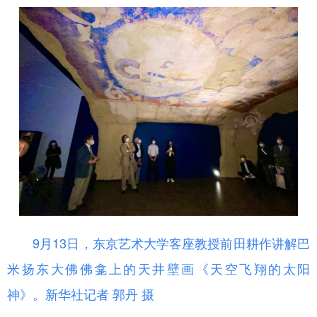
山东
河南
湖北
湖南
广东
广西
海南
重庆
四川
贵州
云南
西藏
陕西
甘肃
青海
宁夏
新疆
内蒙古
黑龙江
多语种频道
English
Español
Français
عربى
Русский язык
日本語
한국어
9月13日，东京艺术大学客座教授前田耕作讲解巴
米扬东大佛佛龛上的天井壁画《天空飞翔的太阳
Deutsch
Português
神》。新华社记者 郭丹 摄