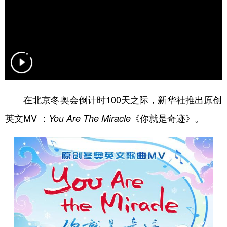
学术中国
乡村振兴
银龄
溯源中国
城市
旅游
能源
会展
彩票
娱乐
时尚
悦读
公益
一带一路
亚太网
上市公司
在北京冬奥会倒计时100天之际，新华社推出原创
文化产业
英文MV ：
《你就是奇迹》。
You Are The Miracle
地方频道
北京
天津
河北
山西
辽宁
吉林
上海
江苏
浙江
安徽
福建
江西