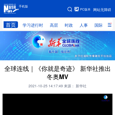
手机版
手机版
PC版本
网站无障碍
网站地图
首页
学习进行时
高层
时政
人事
国际
财
学习进行时
高层
时政
人事
国际
财经
网评
港澳
台湾
思客智库
全球连线
教育
全球连线｜《你就是奇迹》 新华社推出
科技
科创
量子
体育
冬奥MV
文化
书画
健康
军事
2021-10-25 14:17:49
来源： 新华社
访谈
视频
图片
政务
法律
中央文件
金融
汽车
食品
人居
信息化
数字经济