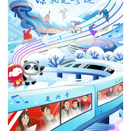
山东
河南
湖北
湖南
广东
广西
海南
重庆
四川
贵州
云南
西藏
陕西
甘肃
青海
宁夏
新疆
内蒙古
黑龙江
多语种频道
English
Español
Français
عربى
Русский язык
日本語
한국어
Deutsch
Português