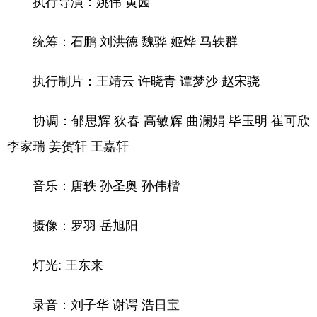
执行导演：姚伟 黄园
统筹：石鹏 刘洪德 魏骅 姬烨 马轶群
执行制片：王靖云 许晓青 谭梦沙 赵宋骁
协调：郁思辉 狄春 高敏辉 曲澜娟 毕玉明 崔可欣
李家瑞 姜贺轩 王嘉轩
音乐：唐轶 孙圣奥 孙伟楷
摄像：罗羽 岳旭阳
灯光: 王东来
录音：刘子华 谢谔 浩日宝