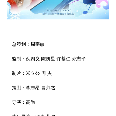
总策划：周宗敏
监制：倪四义 陈凯星 许基仁 孙志平
制片：米立公 周 杰
策划：李志昂 曹剑杰
导演：高尚