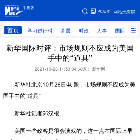
手机版
手机版
PC版本
网站无障碍
网站地图
首页
学习进行时
高层
时政
人事
国际
财
新华国际时评：市场规则不应成为美国
学习进行时
高层
时政
人事
手中的“道具”
国际
财经
网评
港澳
2021-10-26 11:53:04
来源： 新华网
台湾
思客智库
全球连线
教育
新华社北京10月26日电 题：市场规则不应成为美
科技
科创
量子
体育
国手中的“道具”
文化
书画
健康
军事
新华社记者郑汉根
访谈
视频
图片
政务
法律
中央文件
金融
汽车
美国一些政客是很会演戏的，这一点在国际上早
食品
人居
信息化
数字经济