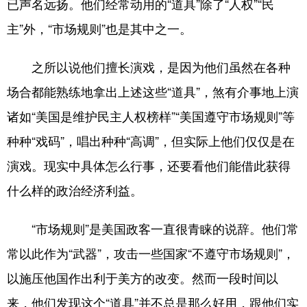
已声名远扬。他们经常动用的“道具”除了“人权”“民
主”外，“市场规则”也是其中之一。
学术中国
乡村振兴
银龄
溯源中国
城市
旅游
能源
会展
之所以说他们擅长演戏，是因为他们虽然在各种
彩票
娱乐
时尚
悦读
场合都能熟练地拿出上述这些“道具”，煞有介事地上演
公益
一带一路
亚太网
上市公司
诸如“美国是维护民主人权榜样”“美国遵守市场规则”等
种种“戏码”，唱出种种“高调”，但实际上他们仅仅是在
文化产业
演戏。现实中具体怎么行事，还要看他们能借此获得
什么样的政治经济利益。
地方频道
北京
天津
河北
山西
“市场规则”是美国政客一直很青睐的说辞。他们常
常以此作为“武器”，攻击一些国家“不遵守市场规则”，
辽宁
吉林
上海
江苏
以施压他国作出利于美方的改变。然而一段时间以
浙江
安徽
福建
江西
来，他们发现这个“道具”并不总是那么好用，跟他们实