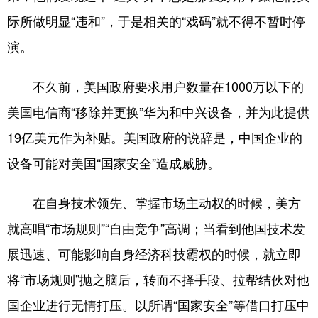
山东
河南
湖北
湖南
际所做明显“违和”，于是相关的“戏码”就不得不暂时停
广东
广西
海南
重庆
演。
四川
贵州
云南
西藏
不久前，美国政府要求用户数量在1000万以下的
陕西
甘肃
青海
宁夏
美国电信商“移除并更换”华为和中兴设备，并为此提供
新疆
内蒙古
黑龙江
19亿美元作为补贴。美国政府的说辞是，中国企业的
设备可能对美国“国家安全”造成威胁。
多语种频道
在自身技术领先、掌握市场主动权的时候，美方
English
Español
Français
عربى
就高唱“市场规则”“自由竞争”高调；当看到他国技术发
Русский язык
日本語
한국어
展迅速、可能影响自身经济科技霸权的时候，就立即
Deutsch
Português
将“市场规则”抛之脑后，转而不择手段、拉帮结伙对他
国企业进行无情打压。以所谓“国家安全”等借口打压中