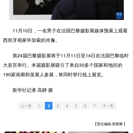
学术中国
乡村振兴
银龄
溯源中国
城市
旅游
能源
会展
11月10日，一名男子在法国巴黎摄影展媒体预展上观看
彩票
娱乐
时尚
悦读
西班牙画家毕加索的肖像。
公益
一带一路
亚太网
上市公司
第24届巴黎摄影展将于11月11日至14日在法国巴黎临时
文化产业
大皇宫举行。本届摄影展吸引了来自30多个国家和地区的
190家画廊和策展人参展，将同时举行线上展览。
地方频道
新华社记者 高静 摄
北京
天津
河北
山西
上一页
1
2
3
4
5
6
7
下一页
辽宁
吉林
上海
江苏
浙江
安徽
福建
江西
【责任编辑:周楚卿 】