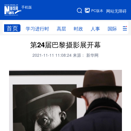
手机版
手机版
PC版本
网站无障碍
网站地图
首页
学习进行时
高层
时政
人事
国际
财
第24届巴黎摄影展开幕
学习进行时
高层
时政
人事
2021-11-11 11:08:24
来源： 新华网
国际
财经
网评
港澳
台湾
思客智库
全球连线
教育
科技
科创
量子
体育
文化
书画
健康
军事
访谈
视频
图片
政务
法律
中央文件
金融
汽车
食品
人居
信息化
数字经济