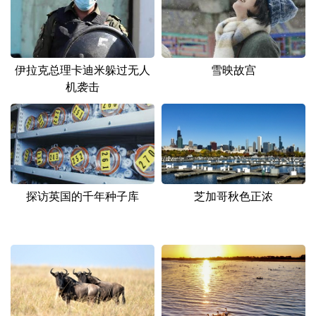
伊拉克总理卡迪米躲过无人
雪映故宫
机袭击
探访英国的千年种子库
芝加哥秋色正浓