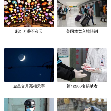
山东
河南
湖北
湖南
广东
广西
海南
重庆
四川
贵州
云南
西藏
彩灯万盏不夜天
美国放宽入境限制
陕西
甘肃
青海
宁夏
新疆
内蒙古
黑龙江
多语种频道
English
Español
Français
عربى
Русский язык
日本語
한국어
金星合月亮相天宇
第12266名捐献者
Deutsch
Português