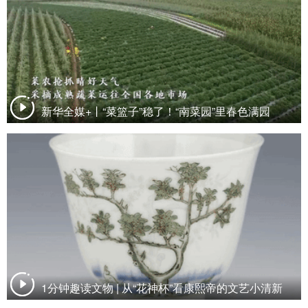
新华全媒+丨“菜篮子”稳了！“南菜园”里春色满园
1分钟趣读文物 | 从“花神杯”看康熙帝的文艺小清新