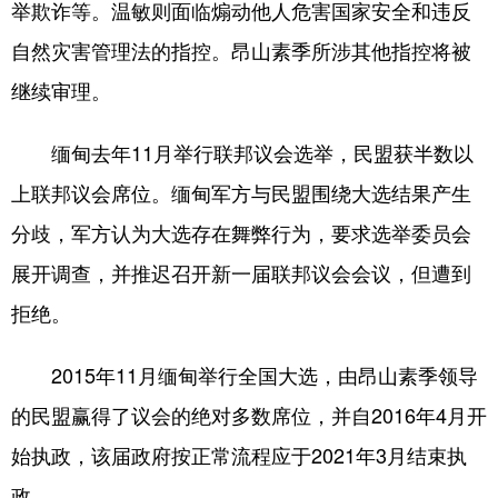
举欺诈等。温敏则面临煽动他人危害国家安全和违反
山东
河南
湖北
湖南
自然灾害管理法的指控。昂山素季所涉其他指控将被
广东
广西
海南
重庆
继续审理。
四川
贵州
云南
西藏
陕西
甘肃
青海
宁夏
缅甸去年11月举行联邦议会选举，民盟获半数以
上联邦议会席位。缅甸军方与民盟围绕大选结果产生
新疆
内蒙古
黑龙江
分歧，军方认为大选存在舞弊行为，要求选举委员会
展开调查，并推迟召开新一届联邦议会会议，但遭到
多语种频道
拒绝。
English
Español
Français
عربى
2015年11月缅甸举行全国大选，由昂山素季领导
Русский язык
日本語
한국어
的民盟赢得了议会的绝对多数席位，并自2016年4月开
Deutsch
Português
始执政，该届政府按正常流程应于2021年3月结束执
政。