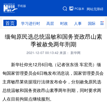
手机版
手机版
PC版本
网站无障碍
网站地图
首页
学习进行时
高层
时政
人事
国际
财
缅甸原民选总统温敏和国务资政昂山素
学习进行时
高层
时政
人事
季被赦免两年刑期
国际
财经
网评
港澳
2021-12-07 00:13:42
来源： 新华网
台湾
思客智库
全球连线
教育
新华社仰光12月6日电（记者张东强 车宏亮）缅
科技
科创
量子
体育
甸国家管理委员会6日晚发布消息说，国家管理委员会
文化
书画
健康
军事
主席敏昂莱依据现行法律发布命令，分别赦免原民选
访谈
视频
图片
政务
总统温敏和国务资政昂山素季两年刑期，同时要求两
法律
中央文件
金融
汽车
人在目前拘留点继续服刑。
食品
人居
信息化
数字经济