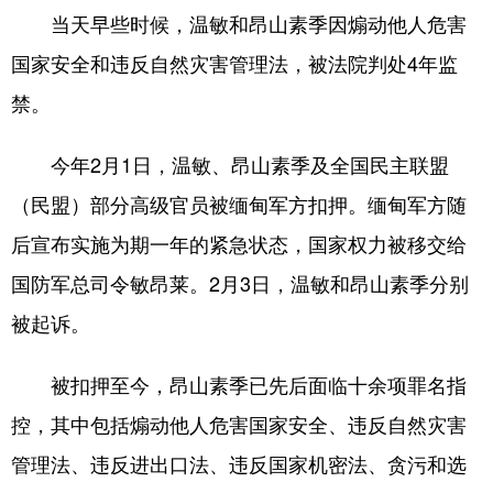
当天早些时候，温敏和昂山素季因煽动他人危害
学术中国
乡村振兴
银龄
溯源中国
国家安全和违反自然灾害管理法，被法院判处4年监
城市
旅游
能源
会展
禁。
彩票
娱乐
时尚
悦读
今年2月1日，温敏、昂山素季及全国民主联盟
公益
一带一路
亚太网
上市公司
（民盟）部分高级官员被缅甸军方扣押。缅甸军方随
文化产业
后宣布实施为期一年的紧急状态，国家权力被移交给
国防军总司令敏昂莱。2月3日，温敏和昂山素季分别
地方频道
被起诉。
北京
天津
河北
山西
被扣押至今，昂山素季已先后面临十余项罪名指
辽宁
吉林
上海
江苏
控，其中包括煽动他人危害国家安全、违反自然灾害
浙江
安徽
福建
江西
管理法、违反进出口法、违反国家机密法、贪污和选