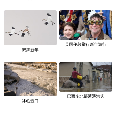
英国伦敦举行新年游行
鹤舞新年
巴西东北部遭遇洪灾
冰临壶口