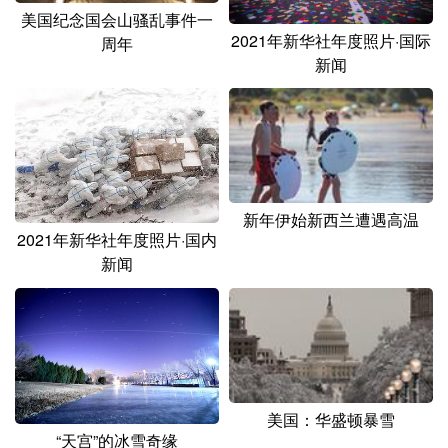
山东
河南
湖北
湖南
美国纪念国会山骚乱事件一
2021年新华社年度照片·国际
周年
广东
广西
海南
重庆
新闻
四川
贵州
云南
西藏
陕西
甘肃
青海
宁夏
新疆
内蒙古
黑龙江
新年伊始新西兰遭遇高温
2021年新华社年度照片·国内
多语种频道
新闻
English
Español
Français
عربى
Русский язык
日本語
한국어
Deutsch
Português
美国：华盛顿暴雪
“天宫”的冰雪奇缘