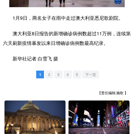
学术中国
乡村振兴
银龄
溯源中国
1月9日，两名女子在雨中走过澳大利亚悉尼歌剧院。
城市
旅游
能源
会展
澳大利亚8日报告的新增确诊病例数超过11万例，连续第
彩票
娱乐
时尚
悦读
六天刷新疫情暴发以来日增确诊病例数最高纪录。
公益
一带一路
亚太网
上市公司
新华社记者 白雪飞 摄
文化产业
1
2
3
4
5
下一页
地方频道
【责任编辑:施歌 】
北京
天津
河北
山西
辽宁
吉林
上海
江苏
浙江
安徽
福建
江西