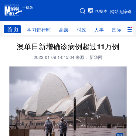
手机版
手机版
PC版本
网站无障碍
网站地图
首页
学习进行时
高层
时政
人事
国际
财
澳单日新增确诊病例超过11万例
学习进行时
高层
时政
人事
2022-01-09 14:45:34
来源： 新华网
国际
财经
网评
港澳
台湾
思客智库
全球连线
教育
科技
科创
量子
体育
文化
书画
健康
军事
访谈
视频
图片
政务
法律
中央文件
金融
汽车
食品
人居
信息化
数字经济