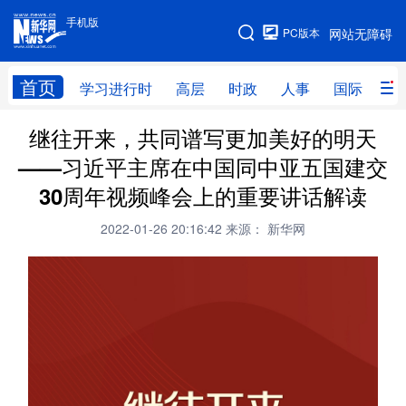
手机版
手机版
PC版本
网站无障碍
网站地图
首页
学习进行时
高层
时政
人事
国际
财
继往开来，共同谱写更加美好的明天
学习进行时
高层
时政
人事
——习近平主席在中国同中亚五国建交
国际
财经
网评
港澳
30周年视频峰会上的重要讲话解读
台湾
思客智库
全球连线
教育
2022-01-26 20:16:42
来源： 新华网
科技
科创
量子
体育
文化
书画
健康
军事
访谈
视频
图片
政务
法律
中央文件
金融
汽车
食品
人居
信息化
数字经济