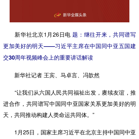
山东
河南
湖北
湖南
广东
广西
海南
重庆
四川
贵州
云南
西藏
新华社北京1月26日电
题：继往开来，共同谱写
陕西
甘肃
青海
宁夏
更加美好的明天——习近平主席在中国同中亚五国建
新疆
内蒙古
黑龙江
交30周年视频峰会上的重要讲话解读
新华社记者 王宾、马卓言、冯歆然
多语种频道
“让我们从六国人民共同福祉出发，赓续友谊，推
English
Español
Français
عربى
进合作，共同谱写中国同中亚国家关系更加美好的明
Русский язык
日本語
한국어
天，共同推动构建人类命运共同体。”
Deutsch
Português
1月25日，国家主席习近平在北京主持中国同中亚