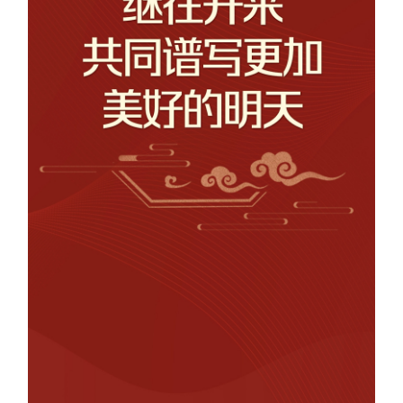
学术中国
乡村振兴
银龄
溯源中国
城市
旅游
能源
会展
彩票
娱乐
时尚
悦读
公益
一带一路
亚太网
上市公司
文化产业
地方频道
北京
天津
河北
山西
辽宁
吉林
上海
江苏
浙江
安徽
福建
江西