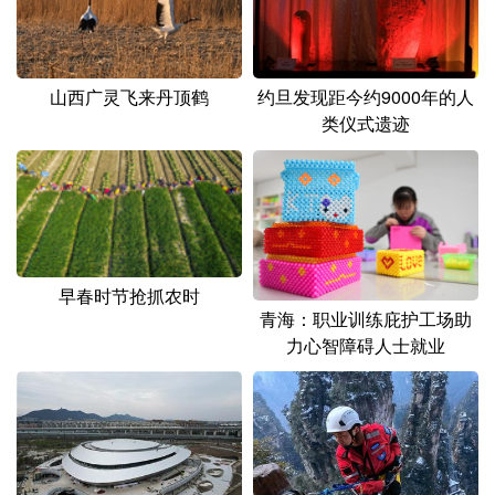
山东
河南
湖北
湖南
广东
广西
海南
重庆
山西广灵飞来丹顶鹤
约旦发现距今约9000年的人
四川
贵州
云南
西藏
类仪式遗迹
陕西
甘肃
青海
宁夏
新疆
内蒙古
黑龙江
多语种频道
早春时节抢抓农时
青海：职业训练庇护工场助
English
Español
Français
عربى
力心智障碍人士就业
Русский язык
日本語
한국어
Deutsch
Português