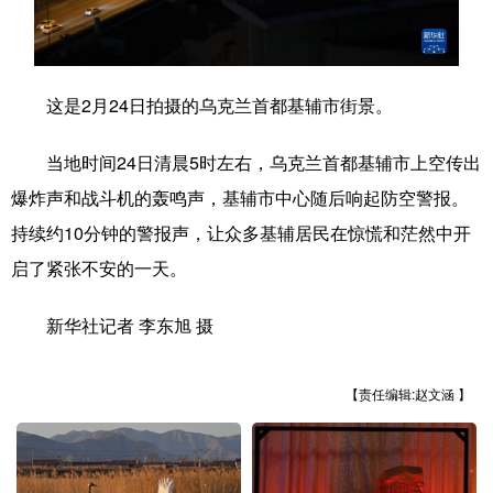
学术中国
乡村振兴
银龄
溯源中国
城市
旅游
能源
会展
这是2月24日拍摄的乌克兰首都基辅市街景。
彩票
娱乐
时尚
悦读
当地时间24日清晨5时左右，乌克兰首都基辅市上空传出
公益
一带一路
亚太网
上市公司
爆炸声和战斗机的轰鸣声，基辅市中心随后响起防空警报。
文化产业
持续约10分钟的警报声，让众多基辅居民在惊慌和茫然中开
启了紧张不安的一天。
地方频道
新华社记者 李东旭 摄
北京
天津
河北
山西
【责任编辑:赵文涵 】
辽宁
吉林
上海
江苏
浙江
安徽
福建
江西