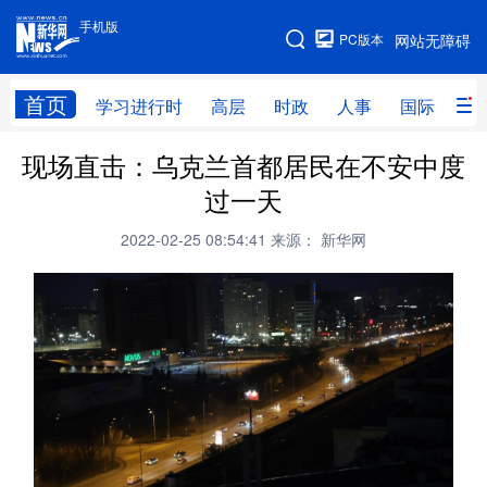
手机版
手机版
PC版本
网站无障碍
网站地图
首页
学习进行时
高层
时政
人事
国际
财
现场直击：乌克兰首都居民在不安中度
学习进行时
高层
时政
人事
过一天
国际
财经
网评
港澳
2022-02-25 08:54:41
来源： 新华网
台湾
思客智库
全球连线
教育
科技
科创
量子
体育
文化
书画
健康
军事
访谈
视频
图片
政务
法律
中央文件
金融
汽车
食品
人居
信息化
数字经济