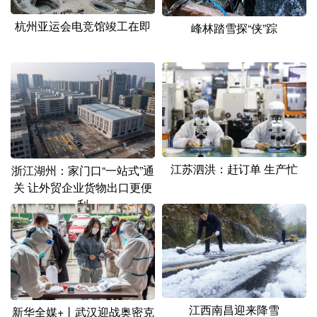
杭州亚运会电竞馆竣工在即
峰林踏雪探“侠”踪
江苏泗洪：赶订单 生产忙
浙江湖州：家门口“一站式”通
关 让外贸企业货物出口更便
利
江西南昌迎来降雪
新华全媒+丨武汉迎战奥密克