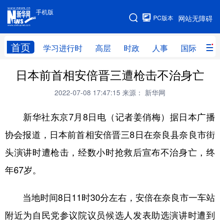
手机版
手机版
PC版本
网站无障碍
网站地图
首页
学习进行时
高层
时政
人事
国际
财
日本前首相安倍晋三遭枪击不治身亡
学习进行时
高层
时政
人事
2022-07-08 17:47:15
来源： 新华网
国际
财经
网评
港澳
新华社东京7月8日电（记者姜俏梅）据日本广播
台湾
思客智库
全球连线
教育
协会报道，日本前首相安倍晋三8日在奈良县奈良市街
科技
科创
量子
体育
头演讲时遭枪击，经数小时抢救后宣布不治身亡，终
文化
书画
健康
军事
年67岁。
访谈
视频
图片
政务
当地时间8日11时30分左右，安倍在奈良市一车站
法律
中央文件
金融
汽车
附近为自民党参议院议员候选人发表助选演讲时遭到
食品
人居
信息化
数字经济