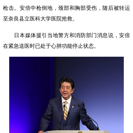
枪击。安倍中枪倒地，颈部和胸部受伤，随后被转运
学术中国
乡村振兴
银龄
溯源中国
至奈良县立医科大学医院抢救。
城市
旅游
能源
会展
日本媒体援引当地警方和消防部门消息说，安倍
彩票
娱乐
时尚
悦读
在紧急送医时已处于心肺功能停止状态。
公益
一带一路
亚太网
上市公司
文化产业
地方频道
北京
天津
河北
山西
辽宁
吉林
上海
江苏
浙江
安徽
福建
江西