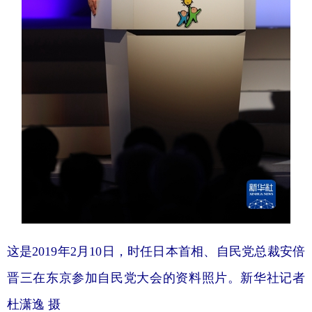
山东
河南
湖北
湖南
广东
广西
海南
重庆
四川
贵州
云南
西藏
陕西
甘肃
青海
宁夏
新疆
内蒙古
黑龙江
多语种频道
English
Español
Français
عربى
Русский язык
日本語
한국어
这是2019年2月10日，时任日本首相、自民党总裁安倍
Deutsch
Português
晋三在东京参加自民党大会的资料照片。新华社记者
杜潇逸 摄