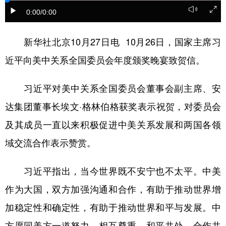
0:00
/0:00
学术中国
乡村振兴
银龄
溯源中国
新华社北京10月27日电 10月26日，国家主席习
城市
旅游
能源
会展
近平向美中关系全国委员会年度颁奖晚宴致贺信。
彩票
娱乐
时尚
悦读
公益
一带一路
亚太网
上市公司
习近平对美中关系全国委员会董事会副主席、安
达集团董事长埃文·格林伯格获奖表示祝贺，对委员会
文化产业
及其成员一直以来积极促进中美关系发展和两国各领
域交流合作表示赞赏。
地方频道
北京
天津
河北
山西
习近平指出，当今世界既不安宁也不太平。中美
辽宁
吉林
上海
江苏
作为大国，双方加强沟通和合作，有助于推动世界增
加稳定性和确定性，有助于推动世界和平与发展。中
浙江
安徽
福建
江西
方愿同美方一道努力，相互尊重，和平共处，合作共