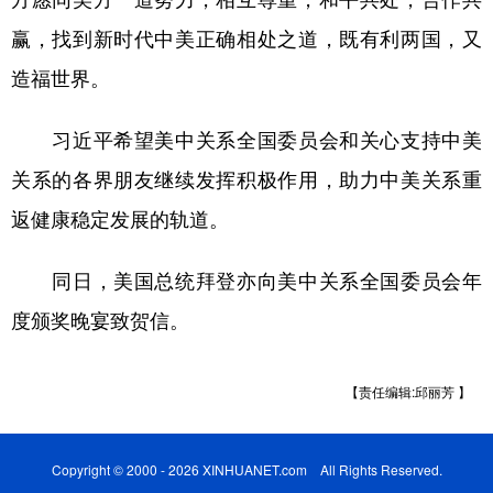
山东
河南
湖北
湖南
赢，找到新时代中美正确相处之道，既有利两国，又
广东
广西
海南
重庆
造福世界。
四川
贵州
云南
西藏
习近平希望美中关系全国委员会和关心支持中美
陕西
甘肃
青海
宁夏
关系的各界朋友继续发挥积极作用，助力中美关系重
新疆
内蒙古
黑龙江
返健康稳定发展的轨道。
多语种频道
同日，美国总统拜登亦向美中关系全国委员会年
度颁奖晚宴致贺信。
English
Español
Français
عربى
Русский язык
日本語
한국어
【责任编辑:邱丽芳 】
Deutsch
Português
Copyright © 2000 - 2026 XINHUANET.com All Rights Reserved.