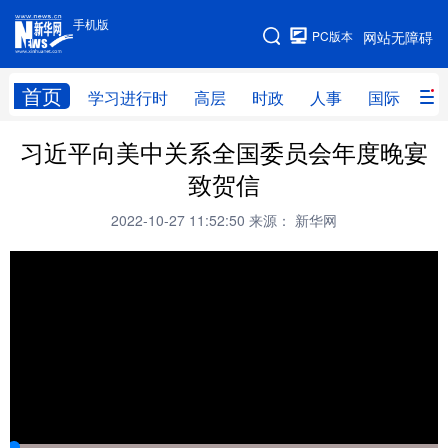
手机版
手机版
PC版本
网站无障碍
网站地图
首页
学习进行时
高层
时政
人事
国际
财
习近平向美中关系全国委员会年度晚宴
学习进行时
高层
时政
人事
致贺信
国际
财经
网评
港澳
2022-10-27 11:52:50
来源： 新华网
台湾
思客智库
全球连线
教育
科技
科创
量子
体育
文化
书画
健康
军事
访谈
视频
图片
政务
法律
中央文件
金融
汽车
食品
人居
信息化
数字经济