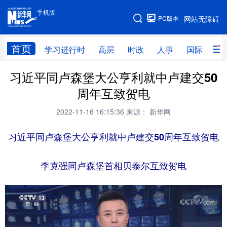
手机版
手机版
PC版本
网站无障碍
网站地图
首页
学习进行时
高层
时政
人事
国际
财
习近平同卢森堡大公亨利就中卢建交50
学习进行时
高层
时政
人事
周年互致贺电
国际
财经
网评
港澳
2022-11-16 16:15:36
来源： 新华网
台湾
思客智库
全球连线
教育
习近平同卢森堡大公亨利就中卢建交50周年互致贺电
科技
科创
量子
体育
文化
书画
健康
军事
李克强同卢森堡首相贝泰尔互致贺电
访谈
视频
图片
政务
法律
中央文件
金融
汽车
食品
人居
信息化
数字经济