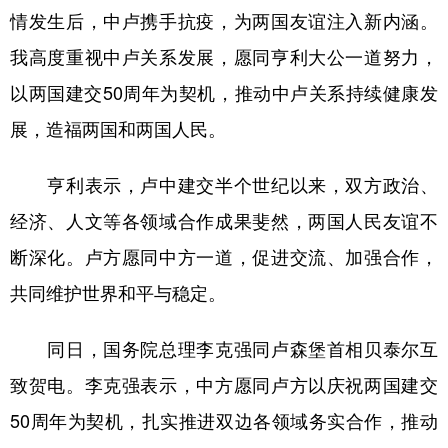
山东
河南
湖北
湖南
情发生后，中卢携手抗疫，为两国友谊注入新内涵。
广东
广西
海南
重庆
我高度重视中卢关系发展，愿同亨利大公一道努力，
以两国建交50周年为契机，推动中卢关系持续健康发
四川
贵州
云南
西藏
展，造福两国和两国人民。
陕西
甘肃
青海
宁夏
新疆
内蒙古
黑龙江
亨利表示，卢中建交半个世纪以来，双方政治、
经济、人文等各领域合作成果斐然，两国人民友谊不
多语种频道
断深化。卢方愿同中方一道，促进交流、加强合作，
共同维护世界和平与稳定。
English
Español
Français
عربى
Русский язык
日本語
한국어
同日，国务院总理李克强同卢森堡首相贝泰尔互
Deutsch
Português
致贺电。李克强表示，中方愿同卢方以庆祝两国建交
50周年为契机，扎实推进双边各领域务实合作，推动