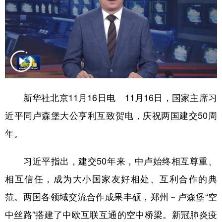
学术中国
乡村振兴
银龄
溯源中国
城市
旅游
能源
会展
彩票
娱乐
时尚
悦读
公益
一带一路
亚太网
上市公司
新华社北京11月16日电 11月16日，国家主席习
文化产业
近平同卢森堡大公亨利互致贺电，庆祝两国建交50周
年。
地方频道
习近平指出，建交50年来，中卢始终相互尊重、
北京
天津
河北
山西
相互信任，成为大小国家友好相处、互利合作的典
辽宁
吉林
上海
江苏
范。两国各领域交流合作成果丰硕，郑州－卢森堡“空
浙江
安徽
福建
江西
中丝路”搭建了中欧互联互通的空中桥梁。新冠肺炎疫