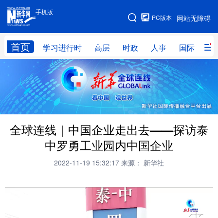
手机版
手机版
PC版本
网站无障碍
网站地图
首页
学习进行时
高层
时政
人事
国际
财
学习进行时
高层
时政
人事
国际
财经
网评
港澳
台湾
思客智库
全球连线
教育
全球连线｜中国企业走出去——探访泰
科技
科创
量子
体育
中罗勇工业园内中国企业
文化
书画
健康
军事
2022-11-19 15:32:17
来源： 新华社
访谈
视频
图片
政务
法律
中央文件
金融
汽车
食品
人居
信息化
数字经济