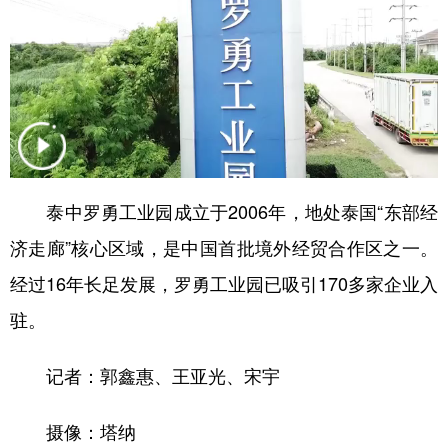
学术中国
乡村振兴
银龄
溯源中国
城市
旅游
能源
会展
彩票
娱乐
时尚
悦读
公益
一带一路
亚太网
上市公司
文化产业
泰中罗勇工业园成立于2006年，地处泰国“东部经
济走廊”核心区域，是中国首批境外经贸合作区之一。
经过16年长足发展，罗勇工业园已吸引170多家企业入
地方频道
驻。
北京
天津
河北
山西
辽宁
吉林
上海
江苏
记者：郭鑫惠、王亚光、宋宇
浙江
安徽
福建
江西
摄像：塔纳